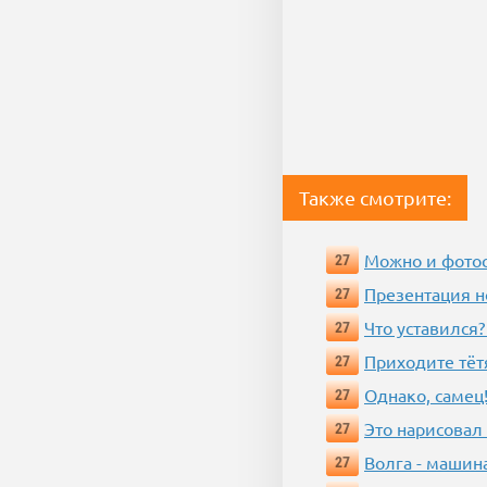
Также смотрите:
Можно и фотос
27
Презентация 
27
Что уставился?
27
Приходите тёт
27
Однако, самец!
27
Это нарисовал
27
Волга - машин
27