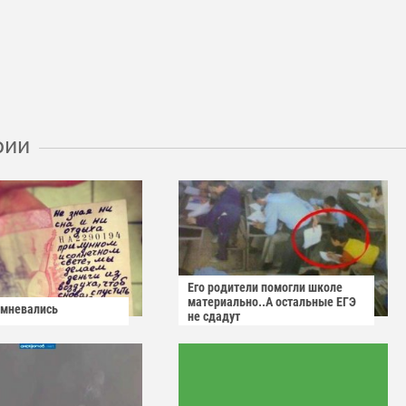
рии
Его родители помогли школе
материально..А остальные ЕГЭ
омневались
не сдадут