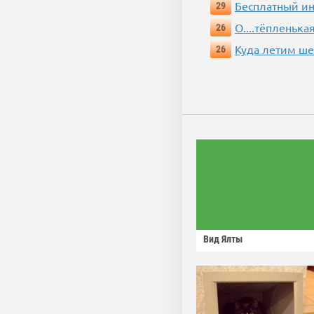
Бесплатный ин
29
О....тёпленькая
26
Куда летим ш
26
Вид Ялты