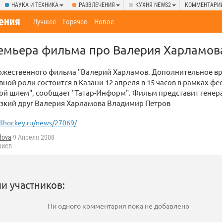
НАУКА И ТЕХНИКА
РАЗВЛЕЧЕНИЯ
КУХНЯ NEWS2
КОММЕНТАРИ
ения
Лучшее
Горячее
Новое
ремьера фильма про Валерия Харламов
ожественного фильма "Валерий Харламов. Дополнительное вр
вной роли состоится в Казани 12 апреля в 15 часов в рамках ф
той шлем", сообщает "Татар-Информ". Фильм представит гене
изкий друг Валерия Харламова Владимир Петров
llhockey.ru/news/27069/
dova
9 Апреля 2008
риев
и участников:
Ни одного комментария пока не добавлено