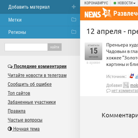
КОРОНАВИРУС
НОВОСТИ
Добавить материал
Развлеч
Метки
12 апреля - п
Регионы
Премьера худ
отметили
15
Чадовым в гла
хоккее "Золо
человек
в архиве
картины и бл
Последние комментарии
Читайте новости в телеграм
Источник:
a
Сообщить об ошибке
Добавил
mol
нет коммента
Топ сайтов
Забаненные участники
Правила
Комментари
Частые вопросы
Ночная тема