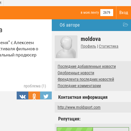
И
Вход
в мою ленту
2679
Об авторе
а
moldova
емя" с Алексеем
Профиль
|
Статистика
естиваля фильмов о
ральный продюсер
Последние добавленные новости
Одобренные новости
Френдлента последних новостей
Последние комментарии
проблема (1)
Контактная информация
http://www.moldsport.com
Репутация: