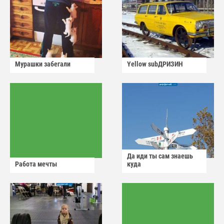
Мурашки забегали
Yellow subДРИЗИН
Да иди ты сам знаешь
Работа мечты
куда