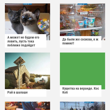
А может не будем его
Да были же сосиски, я ж
ловить, пусть тока
помню!!
поближе подойдет
Кушетка на веранде. Кос
Рай в шалаше
Коб