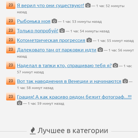
Я верил что они существуют!
23
— 1 час 52 минуты
назад
Рыбонька моя
23
— 1 час 53 минуты назад
Только попробуй!
23
— 1 час 54 минуты назад
Котометрическая прогрессия
23
— 1 час 55 минут назад
Далековато там от парковки идти
23
— 1 час 56 минут
назад
Наделал в тапки кто, спрашиваю тебя я?
23
— 1 час
57 минут назад
Вот так наводнения в Венеции и начинаются
23
—
1 час 58 минут назад
Грация! А как красиво рядом бежит фотограф...!!!
23
— 1 час 59 минут назад
Лучшее в категории