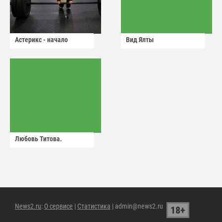
Астерикс - начало
Вид Ялты
Любовь Титова.
News2.ru
:
О сервисе
|
Статистика
| admin@news2.ru
18+