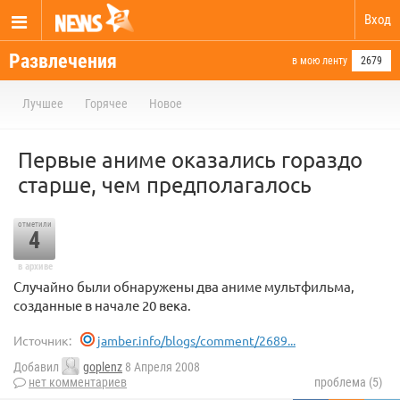
Вход
Развлечения
в мою ленту
2679
Лучшее
Горячее
Новое
Первые аниме оказались гораздо
старше, чем предполагалось
отметили
4
в архиве
Случайно были обнаружены два аниме мультфильма,
созданные в начале 20 века.
Источник:
jamber.info/blogs/comment/2689...
Добавил
goplenz
8 Апреля 2008
нет комментариев
проблема (5)