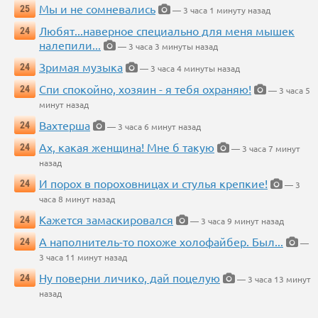
Мы и не сомневались
25
— 3 часа 1 минуту назад
Любят...наверное специально для меня мышек
24
налепили...
— 3 часа 3 минуты назад
Зримая музыка
24
— 3 часа 4 минуты назад
Спи спокойно, хозяин - я тебя охраняю!
24
— 3 часа 5
минут назад
Вахтерша
24
— 3 часа 6 минут назад
Ах, какая женщина! Мне б такую
24
— 3 часа 7 минут
назад
И порох в пороховницах и стулья крепкие!
24
— 3
часа 8 минут назад
Кажется замаскировался
24
— 3 часа 9 минут назад
А наполнитель-то похоже холофайбер. Был...
24
—
3 часа 11 минут назад
Ну поверни личико, дай поцелую
24
— 3 часа 13 минут
назад