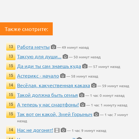
Также смотрите:
Работа мечты
13
— 49 минут назад
Таксую для души...
13
— 50 минут назад
Да иди ты сам знаешь куда
15
— 57 минут назад
Астерикс - начало
15
— 58 минут назад
Весёлая, какчественная какаха
14
— 59 минут назад
Такой должна быть семья
15
— 1 час 0 минут назад
А теперь у нас смартфоны!
15
— 1 час 1 минуту назад
Так вот он какой, Змей Горыныч
15
— 1 час 7 минут
назад
Нас не догонят!
14
— 1 час 9 минут назад