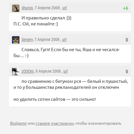
shuron
, 7 Апреля 2008 ,
url
+6
И правильно сделал :)))
П.С. Ой, не пинайте :)
Sergey
, 7 Апреля 2008 ,
url
0
Славься, Гугл! Если бы не ты, Яша и не чесался-
бы… :-)
zOOOm
, 8 Апреля 2008 ,
url
0
по сравнению с бегуном рся — белый и пушистый,
и то у большинства рекламодателей он отключен
но удалить сотни сайтов — это сильно!
Войдите
или
станьте участником
, чтобы комментировать