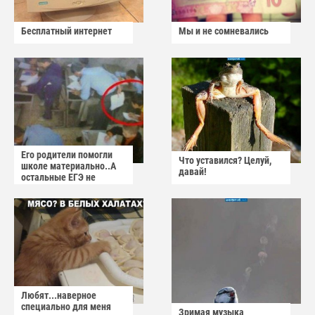
Бесплатный интернет
Мы и не сомневались
Его родители помогли
Что уставился? Целуй,
школе материально..А
давай!
остальные ЕГЭ не
сдадут
Любят...наверное
специально для меня
Зримая музыка