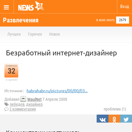
Вход
Развлечения
в мою ленту
2679
Лучшее
Горячее
Новое
Безработный интернет-дизайнер
отметили
32
в архиве
Источник:
habrahabr.ru/pictures/00/00/03...
Добавил
MaulNet
7 Апреля 2008
лебедев
,
дизайнер
2 комментария
проблема (1)