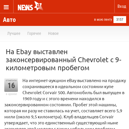
Вход
Авто
в мою ленту
3157
Лучшее
Горячее
Новое
На Ebay выставлен
законсервированный Chevrolet с 9-
километровым пробегом
На интернет-аукцион eBay выставлено на продажу
отметили
16
сохранившееся в идеальном состоянии купе
Chevrolet Corvair 500. Автомобиль был выпущен в
в архиве
1969 году и с этого времени находился в
законсервированном состоянии. Пробег этой машины,
которая ни разу не ставилась на учет, составляет всего 5,9
мили (около 9,5 километра). Клуб владельцев Corvair
утверждает, что это единственный существующий ныне
экземпляр этой модели с таким небольшим пробегом.