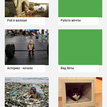
Рай в шалаше
Работа мечты
Астерикс - начало
Вид Ялты