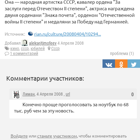
Она — народная артистка СССР, кавалер ордена "За
заслуги перед Отечеством II степени", актриса награждена
двумя орденами "Знака почета", орденом "Отечественной
войны II степени" и медалями за Победу над Германией.
Источник:
rian.ru/culture/20080404/10294...
Добавил
aleksejtimofeev
4 Апреля 2008
кино
,
ссср
,
юбилей
Ссср
1 комментарий
проблема (1)
Комментарии участников:
Лиман
, 4 Апреля 2008 ,
url
0
Конечно проще проголосовать за ноутбук по 68
тыс. руб чем за эту новость.
Войдите
или
станьте участником
, чтобы комментировать