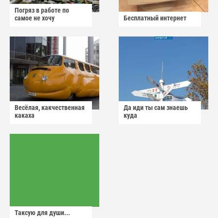
Погряз в работе по
самое не хочу
Бесплатный интернет
Весёлая, какчественная
Да иди ты сам знаешь
какаха
куда
Таксую для души...