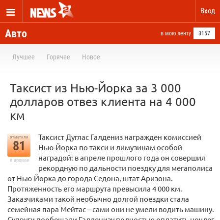
Вход
Авто
в мою ленту
3157
Лучшее
Горячее
Новое
Таксист из Нью-Йорка за 3 000
долларов отвез клиента на 4 000
км
Таксист Дуглас Галдениз награжден комиссией
отметили
81
Нью-Йорка по такси и лимузинам особой
наградой: в апреле прошлого года он совершил
в архиве
рекордную по дальности поездку для мегаполиса
от Нью-Йорка до города Седона, штат Аризона.
Протяженность его маршрута превысила 4 000 км.
Заказчиками такой необычно долгой поездки стала
семейная пара Мейтас – сами они не умели водить машину.
Супруги пообещали Галденизу полностью оплатить ночлег