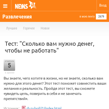
Вход
Развлечения
в мою ленту
2679
Лучшее
Горячее
Новое
Тест: "Сколько вам нужно денег,
чтобы не работать"
отметили
5
в архиве
Вы знаете, чего хотите в жизни, но не знаете, сколько вам
нужно для этого денег? Этот тест поможет совместить ваши
желания и реальность. Пройдя этот тест, вы сможете
«увидеть цель, поверить в себя и не замечать
препятствий».
Источник:
rb.ru/poll/1/index.html