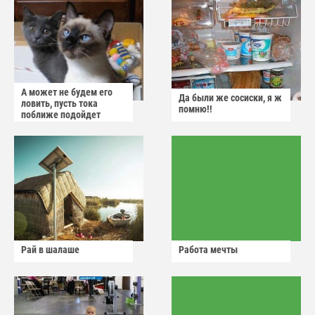
А может не будем его
Да были же сосиски, я ж
ловить, пусть тока
помню!!
поближе подойдет
Рай в шалаше
Работа мечты