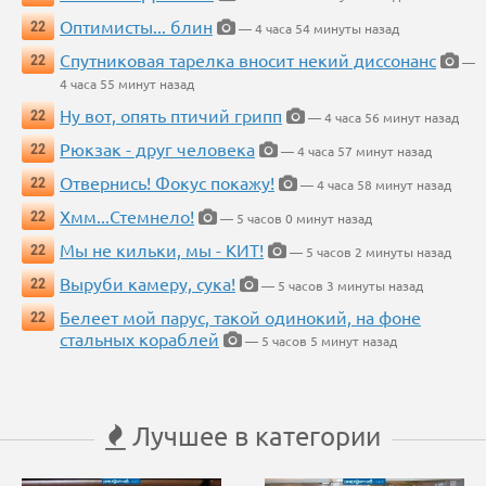
Оптимисты... блин
22
— 4 часа 54 минуты назад
Спутниковая тарелка вносит некий диссонанс
22
—
4 часа 55 минут назад
Ну вот, опять птичий грипп
22
— 4 часа 56 минут назад
Рюкзак - друг человека
22
— 4 часа 57 минут назад
Отвернись! Фокус покажу!
22
— 4 часа 58 минут назад
Хмм...Стемнело!
22
— 5 часов 0 минут назад
Мы не кильки, мы - КИТ!
22
— 5 часов 2 минуты назад
Выруби камеру, сука!
22
— 5 часов 3 минуты назад
Белеет мой парус, такой одинокий, на фоне
22
стальных кораблей
— 5 часов 5 минут назад
Лучшее в категории