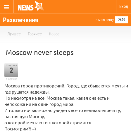
Вход
Развлечения
в мою ленту
2679
Лучшее
Горячее
Новое
Moscow never sleeps
отметили
2
в архиве
Москва-город противоречий. Город, где сбываются мечты и
где рушатся надежды.
Но несмотря на все, Москва такая, какая она есть и
непохожа ни на один город мира.
И только ночью можно увидеть все то великолепие и ту,
настоящую Москву,
о которой мечтают и к которой стремятся.
Посмотрим?! =)