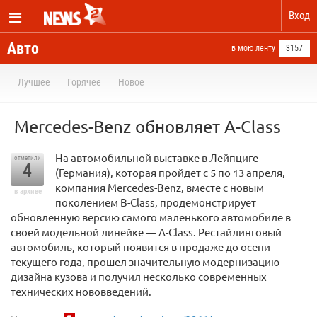
Вход
Авто
в мою ленту
3157
Лучшее
Горячее
Новое
Mercedes-Benz обновляет A-Class
На автомобильной выставке в Лейпциге
отметили
4
(Германия), которая пройдет с 5 по 13 апреля,
компания Mercedes-Benz, вместе с новым
в архиве
поколением B-Class, продемонстрирует
обновленную версию самого маленького автомобиле в
своей модельной линейке — A-Class. Рестайлинговый
автомобиль, который появится в продаже до осени
текущего года, прошел значительную модернизацию
дизайна кузова и получил несколько современных
технических нововведений.