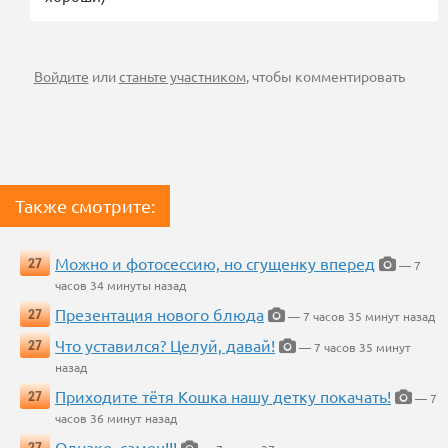
Войдите
или
станьте участником
, чтобы комментировать
Также смотрите:
Можно и фотосессию, но сгущенку вперед
27
— 7
часов 34 минуты назад
Презентация нового блюда
27
— 7 часов 35 минут назад
Что уставился? Целуй, давай!
27
— 7 часов 35 минут
назад
Приходите тётя Кошка нашу детку покачать!
27
— 7
часов 36 минут назад
Однако, самец!!!
27