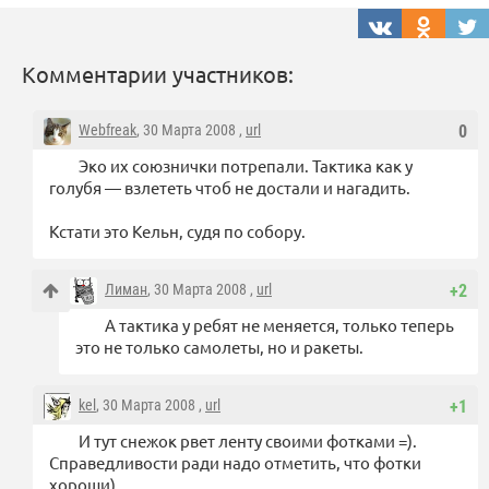
Комментарии участников:
Webfreak
, 30 Марта 2008 ,
url
0
Эко их союзнички потрепали. Тактика как у
голубя — взлететь чтоб не достали и нагадить.
Кстати это Кельн, судя по собору.
Лиман
, 30 Марта 2008 ,
url
+2
А тактика у ребят не меняется, только теперь
это не только самолеты, но и ракеты.
kel
, 30 Марта 2008 ,
url
+1
И тут снежок рвет ленту своими фотками =).
Справедливости ради надо отметить, что фотки
хороши)