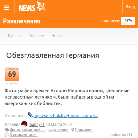
Вход
Развлечения
в мою ленту
2679
Лучшее
Горячее
Новое
Обезглавленная Германия
отметили
69
в архиве
Фотографии времен Второй Мировой войны, сделанные
неизвестным летчиком, были найдены в одной из
американских библиотек.
Источник:
aqua-snezhok.livejournal.com/3...
Добавил
manny21
30 Марта 2008
фотографии
,
война
,
разрушения
Германия
3 комментария
проблема (1)