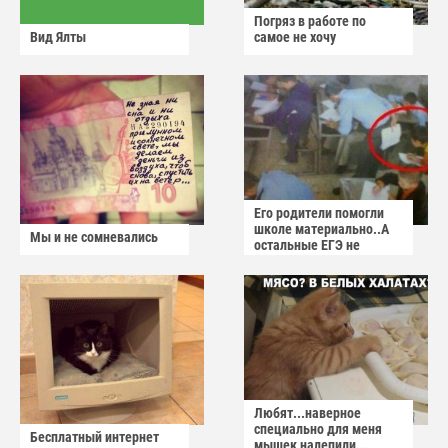
Погряз в работе по
Вид Ялты
самое не хочу
Его родители помогли
школе материально..А
Мы и не сомневались
остальные ЕГЭ не
сдадут
Любят...наверное
специально для меня
Бесплатный интернет
мышек налепили...