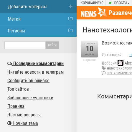
КОРОНАВИРУС
НОВОСТИ
Добавить материал
Развлеч
Метки
Нанотехнолог
Регионы
Возможно, так
отметили
10
Источник:
m
человек
в архиве
Последние комментарии
Добавил
Alex
нанотехнолог
Читайте новости в телеграм
нет коммента
Сообщить об ошибке
Топ сайтов
Комментари
Забаненные участники
Правила
Частые вопросы
Ночная тема