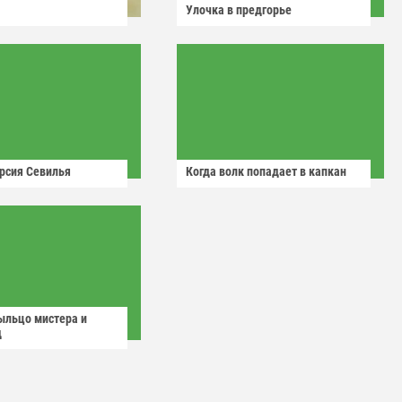
Улочка в предгорье
рсия Севилья
Когда волк попадает в капкан
ыльцо мистера и
д