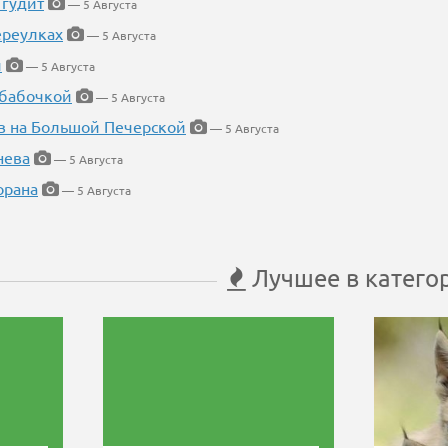
 гудит
— 5 Августа
ереулках
— 5 Августа
й
— 5 Августа
 бабочкой
— 5 Августа
в на Большой Печерской
— 5 Августа
нева
— 5 Августа
орана
— 5 Августа
Лучшее в катего