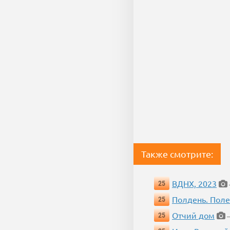
Также смотрите:
ВДНХ, 2023
25
Полдень. Пол
25
Отчий дом
25
—