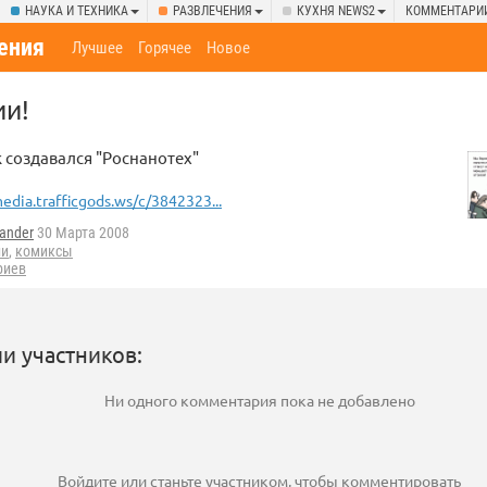
НАУКА И ТЕХНИКА
РАЗВЛЕЧЕНИЯ
КУХНЯ NEWS2
КОММЕНТАРИ
ения
Лучшее
Горячее
Новое
ии!
 создавался "Роснанотех"
edia.trafficgods.ws/c/3842323...
ander
30 Марта 2008
ии
,
комиксы
риев
и участников:
Ни одного комментария пока не добавлено
Войдите
или
станьте участником
, чтобы комментировать