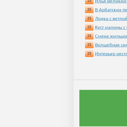
Илья Великий
25
В Арбатских п
25
Лодка с ветло
25
Куст малины с
25
Смена жильцо
25
Волшебная си
25
Интерьер рест
25