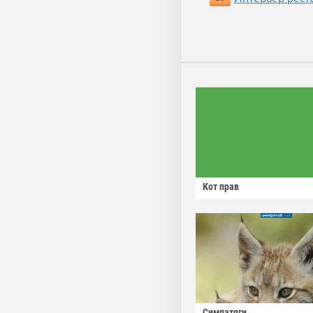
Кот прав
Симпатяги