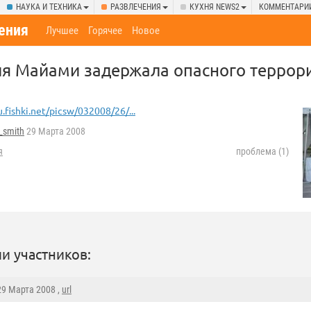
НАУКА И ТЕХНИКА
РАЗВЛЕЧЕНИЯ
КУХНЯ NEWS2
КОММЕНТАРИ
ения
Лучшее
Горячее
Новое
я Майами задержала опасного террор
u.fishki.net/picsw/032008/26/...
_smith
29 Марта 2008
я
проблема (1)
и участников:
 29 Марта 2008 ,
url