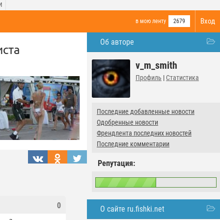
И
Вход
в мою ленту
2679
Об авторе
иста
v_m_smith
Профиль
|
Статистика
Последние добавленные новости
Одобренные новости
Френдлента последних новостей
Последние комментарии
Репутация:
0
О сайте ru.fishki.net