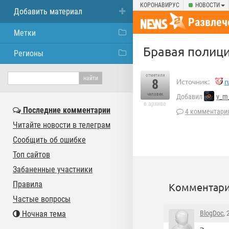
КОРОНАВИРУС
НОВОСТИ
Добавить материал
Развлеч
Метки
Бравая полици
Регионы
отметили
8
Источник:
r
человек
Добавил
v_m
в архиве
Последние комментарии
4 комментари
Читайте новости в телеграм
Сообщить об ошибке
Топ сайтов
Забаненные участники
Правила
Комментари
Частые вопросы
Ночная тема
BlogDoc
,