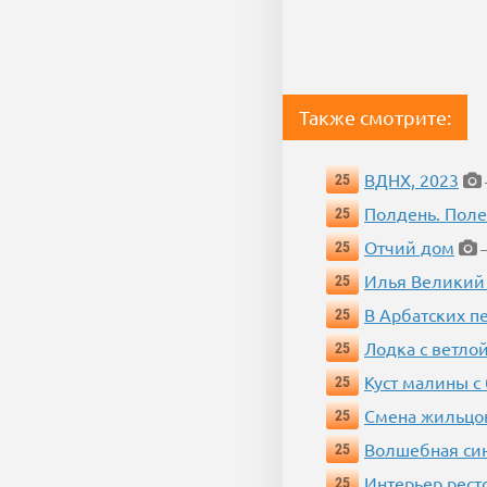
Также смотрите:
ВДНХ, 2023
25
Полдень. Пол
25
Отчий дом
25
—
Илья Великий
25
В Арбатских п
25
Лодка с ветло
25
Куст малины с
25
Смена жильцо
25
Волшебная си
25
Интерьер рест
25