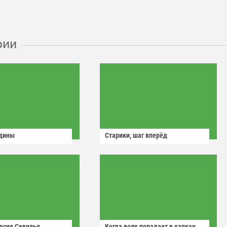
рии
одины
Старики, шаг вперёд
рсия Севилья
Когда волк попадает в капкан