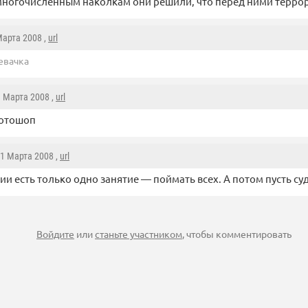
многочисленным наколкам они решили, что перед ними терро
Марта 2008 ,
url
евачка
1 Марта 2008 ,
url
отошоп
31 Марта 2008 ,
url
ии есть только одно занятие — поймать всех. А потом пусть су
Войдите
или
станьте участником
, чтобы комментировать