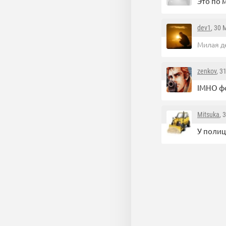
Это по 
dev1
, 30 
Милая д
zenkov
, 3
IMHO ф
Mitsuka
, 
У полиц