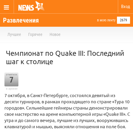
Вход
Развлечения
в мою ленту
2679
Лучшее
Горячее
Новое
Чемпионат по Quake III: Последний
шаг к столице
отметили
7
в архиве
7 октября, в Санкт-Петербурге, состоялся девятый из
десяти турниров, в рамках проходящего по стране «Тура 10
городов». Сильнейшие геймеры страны демонстрировали
свое мастерство на арене компьютерной игры «Quake III». С
утра и до самого вечера, лучшие из лучших, вооружившись
клавиатурой и мышью, выясняли отношения на поле боя.