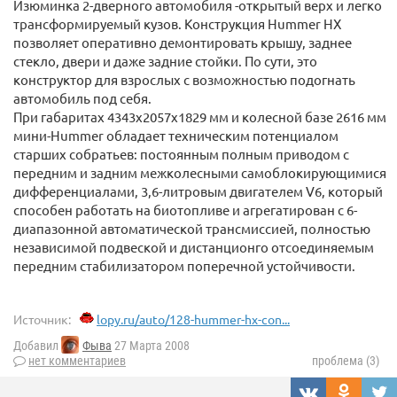
Изюминка 2-дверного автомобиля -открытый верх и легко
трансформируемый кузов. Конструкция Hummer HX
позволяет оперативно демонтировать крышу, заднее
стекло, двери и даже задние стойки. По сути, это
конструктор для взрослых с возможностью подогнать
автомобиль под себя.
При габаритах 4343x2057x1829 мм и колесной базе 2616 мм
мини-Hummer обладает техническим потенциалом
старших собратьев: постоянным полным приводом с
передним и задним межколесными самоблокирующимися
дифференциалами, 3,6-литровым двигателем V6, который
способен работать на биотопливе и агрегатирован с 6-
диапазонной автоматической трансмиссией, полностью
независимой подвеской и дистанционго отсоединяемым
передним стабилизатором поперечной устойчивости.
Источник:
lopy.ru/auto/128-hummer-hx-con...
Добавил
Фыва
27 Марта 2008
нет комментариев
проблема (3)