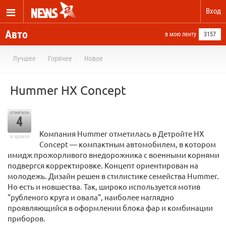
Вход
Авто
в мою ленту
3157
Лучшее
Горячее
Новое
Hummer HX Concept
отметили
4
Компания Hummer отметилась в Детройте НХ
в архиве
Concept — компактным автомобилем, в котором
имидж прожорливого внедорожника с военными корнями
подвергся корректировке. Концепт ориентирован на
молодежь. Дизайн решен в стилистике семейства Hummer.
Но есть и новшества. Так, широко используется мотив
"рубленого круга и овала", наиболее наглядно
проявляющийся в оформлении блока фар и комбинации
приборов.