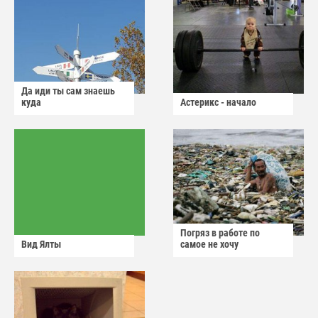
Да иди ты сам знаешь
куда
Астерикс - начало
Погряз в работе по
Вид Ялты
самое не хочу