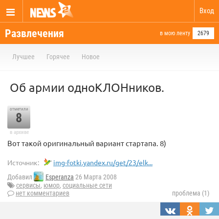
Вход
Развлечения
в мою ленту
2679
Лучшее
Горячее
Новое
Об армии одноКЛОНников.
отметили
8
в архиве
Вот такой оригинальный вариант стартапа. 8)
Источник:
img-fotki.yandex.ru/get/23/elk...
Добавил
Esperanza
26 Марта 2008
сервисы
,
юмор
,
социальные сети
нет комментариев
проблема (1)