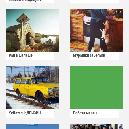
поближе подойдет
Рай в шалаше
Мурашки забегали
Yellow subДРИЗИН
Работа мечты