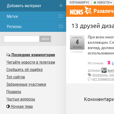
КОРОНАВИРУС
НОВОСТИ
Добавить материал
Развлеч
Метки
13 друзей диз
Регионы
При всем мног
отметили
4
коллекции. Сл
взгляд, должн
человека
в архиве
использование
Последние комментарии
Читайте новости в телеграм
Источник:
b
Сообщить об ошибке
Добавил
kee
переводы
,
ди
Топ сайтов
нет коммента
Забаненные участники
Правила
Комментари
Частые вопросы
Ночная тема