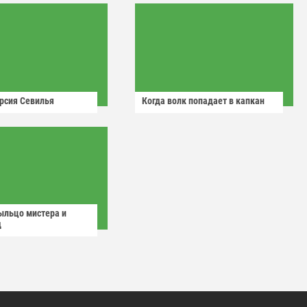
рсия Севилья
Когда волк попадает в капкан
ыльцо мистера и
д