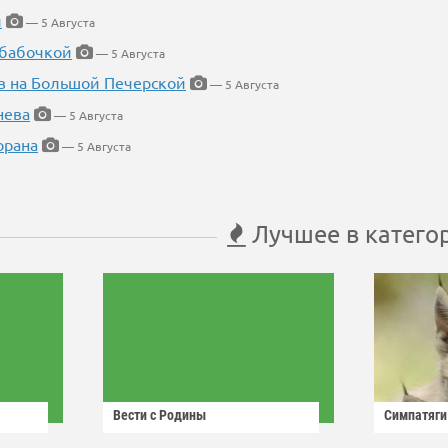
й
— 5 Августа
 бабочкой
— 5 Августа
в на Большой Печерской
— 5 Августа
нева
— 5 Августа
орана
— 5 Августа
Лучшее в катего
Вести с Родины
Симпатяги