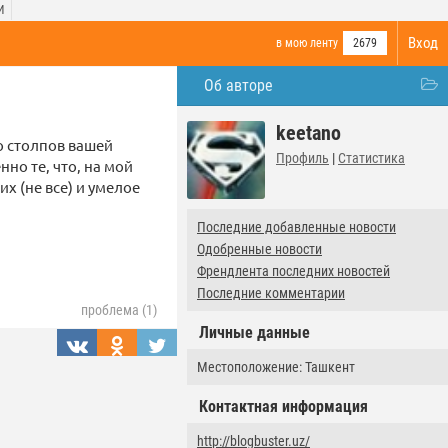
И
Вход
в мою ленту
2679
Об авторе
keetano
о столпов вашей
Профиль
|
Статистика
но те, что, на мой
х (не все) и умелое
Последние добавленные новости
Одобренные новости
Френдлента последних новостей
Последние комментарии
проблема (1)
Личные данные
Местоположение: Ташкент
Контактная информация
http://blogbuster.uz/