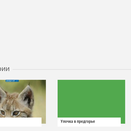
рии
Улочка в предгорье