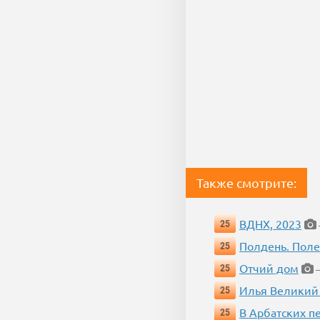
Также смотрите:
ВДНХ, 2023
25
Полдень. Пол
25
Отчий дом
25
—
Илья Великий
25
В Арбатских п
25