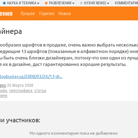
НАУКА И ТЕХНИКА
РАЗВЛЕЧЕНИЯ
КУХНЯ NEWS2
КОММЕНТАРИ
ения
Лучшее
Горячее
Новое
айнера
ообразии шрифтов в продаже, очень важно выбрать нескольк
едующие 13 шрифтов (показанные в алфавитном порядке) имен
ы быть очень близки дизайнерам, потому что они одни из лучши
 их в дизайне, даст гарантированно хорошие результаты.
logbuster.uz/2008/03/26/13-dr...
tano
26 Марта 2008
зайн
,
типографика
,
статьи
риев
и участников:
Ни одного комментария пока не добавлено