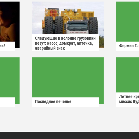
Следующие в колонне грузовики
везут: насос, домкрат, аптечка,
ик!
Фермин Га
аварийный знак
Летнее кр
Последнее печенье
миссис Ву