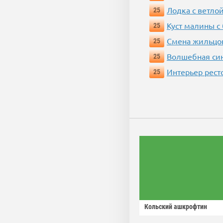
Лодка с ветло
25
Куст малины с
25
Смена жильцо
25
Волшебная си
25
Интерьер рест
25
Кольский ашкрофтин