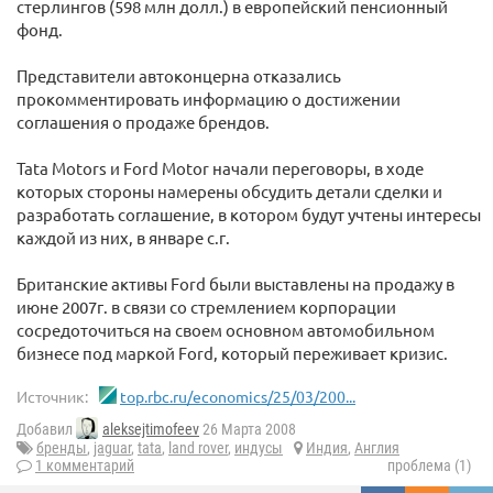
стерлингов (598 млн долл.) в европейский пенсионный
фонд.
Представители автоконцерна отказались
прокомментировать информацию о достижении
соглашения о продаже брендов.
Tata Motors и Ford Motor начали переговоры, в ходе
которых стороны намерены обсудить детали сделки и
разработать соглашение, в котором будут учтены интересы
каждой из них, в январе с.г.
Британские активы Ford были выставлены на продажу в
июне 2007г. в связи со стремлением корпорации
сосредоточиться на своем основном автомобильном
бизнесе под маркой Ford, который переживает кризис.
Источник:
top.rbc.ru/economics/25/03/200...
Добавил
aleksejtimofeev
26 Марта 2008
бренды
,
jaguar
,
tata
,
land rover
,
индусы
Индия
,
Англия
1 комментарий
проблема (1)