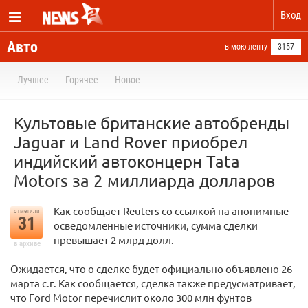
Вход
Авто
в мою ленту
3157
Лучшее
Горячее
Новое
Культовые британские автобренды
Jaguar и Land Rover приобрел
индийский автоконцерн Tata
Motors за 2 миллиарда долларов
Как сообщает Reuters со ссылкой на анонимные
отметили
31
осведомленные источники, сумма сделки
превышает 2 млрд долл.
в архиве
Ожидается, что о сделке будет официально объявлено 26
марта с.г. Как сообщается, сделка также предусматривает,
что Ford Motor перечислит около 300 млн фунтов