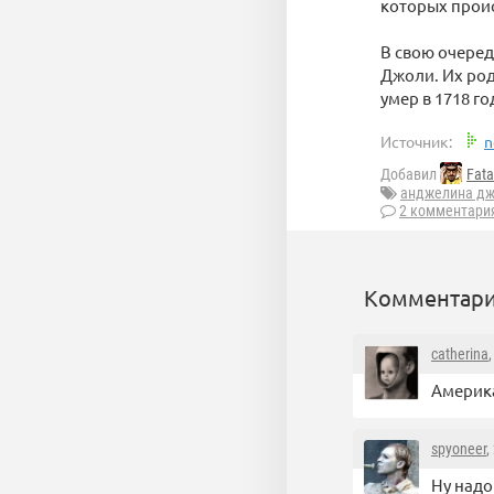
которых проис
В свою очере
Джоли. Их род
умер в 1718 го
Источник:
n
Добавил
Fata
анджелина д
2 комментари
Комментари
catherina
Америка
spyoneer
,
Ну надо