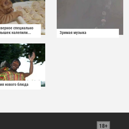
аверное специально
мышек налепили...
Зримая музыка
ия нового блюда
18+