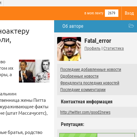
И
Вход
в мою ленту
2679
Об авторе
ноактеру
оли,
Fatal_error
Профиль
|
Статистика
аво
гом их
Последние добавленные новости
ры, а
Одобренные новости
Френдлента последних новостей
Последние комментарии
дальним
ственница жены Питта
Контактная информация
бескураживающие факты
е (штат Массачусетс),
http://twitter.com/good2news
Репутация:
ые братья, родство