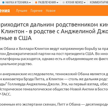
НАУКА И ТЕХНИКА
РАЗВЛЕЧЕНИЯ
КУХНЯ NEWS2
КОММЕНТАРИ
ения
Лучшее
Горячее
Новое
приходится дальним родственником ки
а Клинтон - в родстве с Анджелиной Дж
ченые в США
к Обама и Хиллари Клинтон ведут напряженную борьбу за пр
том Демократической партии на пост президента США. Во мно
платформы расходятся, однако есть и объединяющие их факто
нциальное родство.
ли американские исследователи, темнокожий Обама является 
 киноактера Брэда Питта, а Клинтон — столь же дальняя род
зды" Голливуда Анджелины Джоли. Эти, на первый взгляд, о
сторическое генеалогическое общество Новой Англии в Бостон
-ТАСС.
роенным его экспертами схемам, Питт и Обама — десятиюродн