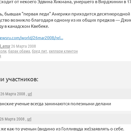
ходит от некоего Эдвина Хикмана, умершего в Вирджинии в 17
дь, бывшая "первая леди" Америки приходится десятиюродной
ство возникло благодаря одному из их общих предков — Джин
ду в канадском Квебеке.
ewsru.com/world/26mar2008/rel...
l_error
26 Марта 2008
жоли
,
барак обама
,
бред пит
,
хиллари клинтон
я
и участников:
, 26 Марта 2008 ,
url
нские ученые всегда занимаются полезными делами
 26 Марта 2008 ,
url
 же как-то ученым (видимо из Голливуда же)заявлять о себе.