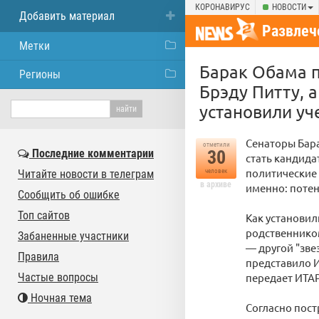
КОРОНАВИРУС
НОВОСТИ
Добавить материал
Развлеч
Метки
Барак Обама 
Регионы
Брэду Питту, 
установили у
Сенаторы Бара
отметили
Последние комментарии
30
стать кандида
политические 
Читайте новости в телеграм
человек
в архиве
именно: поте
Сообщить об ошибке
Топ сайтов
Как установи
родственником
Забаненные участники
— другой "зве
Правила
представило И
Частые вопросы
передает ИТАР
Ночная тема
Согласно пост