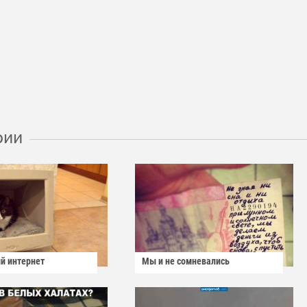
рии
й интернет
Мы и не сомневались