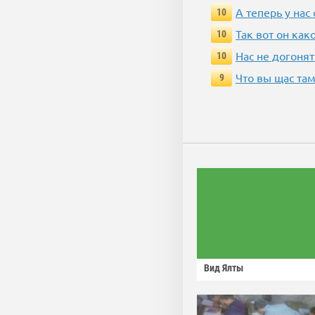
А теперь у нас
10
Так вот он ка
10
Нас не догонят
10
Что вы щас там
9
Вид Ялты