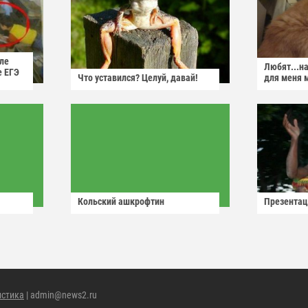
ле
Любят...н
е ЕГЭ
Что уставился? Целуй, давай!
для меня 
Кольский ашкрофтин
Презентац
истика
| admin@news2.ru