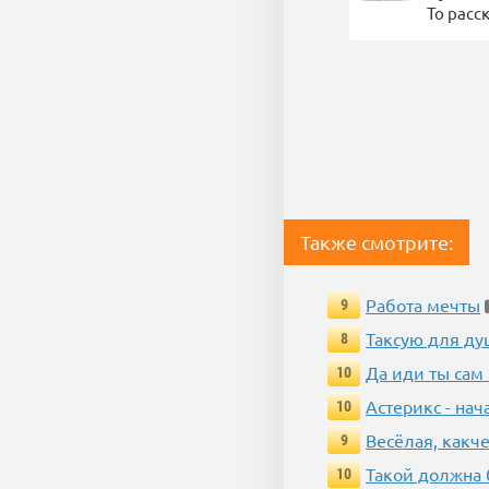
То расс
Также смотрите:
Работа мечты
9
Таксую для душ
8
Да иди ты сам
10
Астерикс - нач
10
Весёлая, какч
9
Такой должна 
10