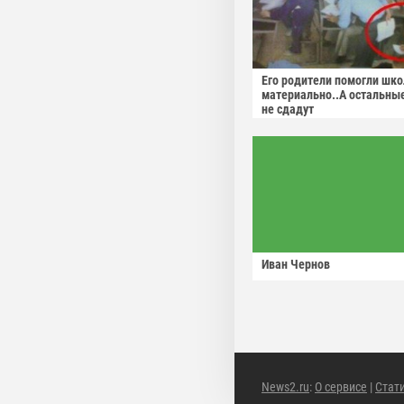
Его родители помогли шко
материально..А остальны
не сдадут
Иван Чернов
News2.ru
:
О сервисе
|
Стат