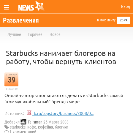
Вход
Развлечения
в мою ленту
2679
Лучшее
Горячее
Новое
Starbucks нанимает блогеров на
работу, чтобы вернуть клиентов
отметили
39
в архиве
Онлайн-авторы попытаются сделать из Starbucks самый
"коммуникабельный" бренд в мире.
Источник:
rb.ru/topstory/business/2008/0...
Добавил
Talisman
25 Марта 2008
starbucks
,
кофе
,
кофейня
,
блогинг
1 комментарий