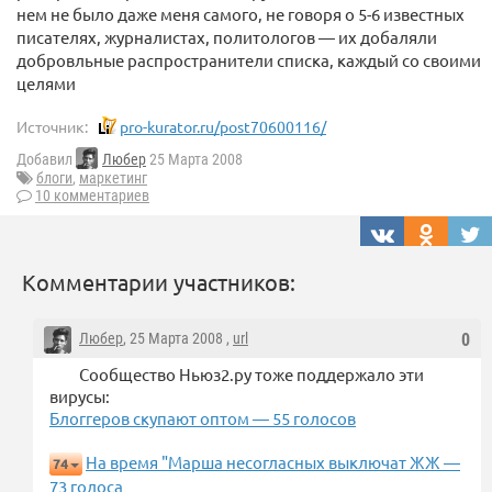
нем не было даже меня самого, не говоря о 5-6 известных
писателях, журналистах, политологов — их добаляли
добровльные распространители списка, каждый со своими
целями
Источник:
pro-kurator.ru/post70600116/
Добавил
Любер
25 Марта 2008
блоги
,
маркетинг
10 комментариев
Комментарии участников:
Любер
, 25 Марта 2008 ,
url
0
Сообщество Ньюз2.ру тоже поддержало эти
вирусы:
Блоггеров скупают оптом — 55 голосов
На время "Марша несогласных выключат ЖЖ —
74
73 голоса