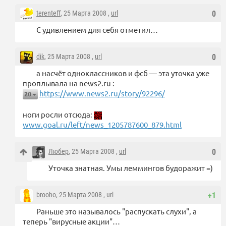
terenteff
, 25 Марта 2008 ,
url
0
С удивлением для себя отметил…
dik
, 25 Марта 2008 ,
url
0
а насчёт одноклассников и фсб — эта уточка уже
проплывала на news2.ru :
https://www.news2.ru/story/92296/
20
ноги росли отсюда:
www.goal.ru/left/news_1205787600_879.html
Любер
, 25 Марта 2008 ,
url
0
Уточка знатная. Умы леммингов будоражит =)
brooho
, 25 Марта 2008 ,
url
+1
Раньше это называлось "распускать слухи", а
теперь "вирусные акции"…