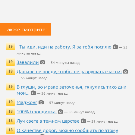
Также смотрите:
- Ты иди, иди на работу. Я за тебя посплю
19
— 53
минуты назад
Завалили
19
— 54 минуты назад
Дальше не поеду, чтобы не разрушать счастья
19
— 55 минут назад
В глуши, во мраке заточенья, тянулись тихо дни
19
мои...
— 56 минут назад
Маджонг
19
— 57 минут назад
100% блондинка!
18
— 58 минут назад
Луч света в темном царстве
18
— 59 минут назад
О качестве дорог, можно сообщить по этому
18