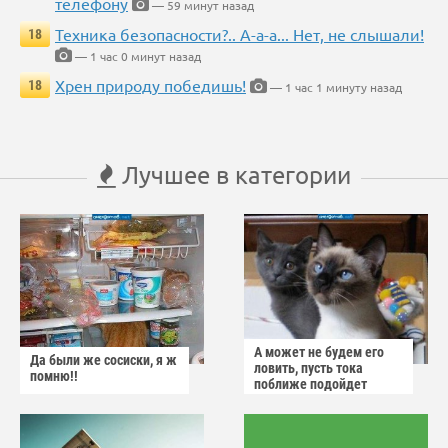
телефону
— 59 минут назад
Техника безопасности?.. А-а-а... Нет, не слышали!
18
— 1 час 0 минут назад
Хрен природу победишь!
18
— 1 час 1 минуту назад
Лучшее в категории
А может не будем его
Да были же сосиски, я ж
ловить, пусть тока
помню!!
поближе подойдет