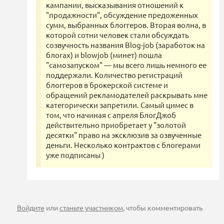
кампании, высказывания отношений к
"продажности", обсуждение предоженных
сумм, выбранных блоггеров. Вторая волна, в
которой сотни человек стали обсуждать
созвучность названия Blog-job (заработок на
блогах) и blowjob (минет) пошла
"самозапуском" — мы всего лишь немного ее
поддержали. Количество регистраций
блоггеров в брокерской системе и
обращений рекламодателей раскрывать мне
категорически запретили. Самый цимес в
том, что начиная с апреля БлогДжоб
действительно приобретает у "золотой
десятки" право на эксклюзив за озвученные
деньги. Несколько контрактов с блогерами
уже подписаны )
Войдите
или
станьте участником
, чтобы комментировать