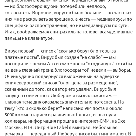
— но блогосферочку они потеребили неплохо,
согласитесь. Впрочем, вирусов было больше — но часть из
них мне раскрывать запрещено, а часть — медиавирусы по
специфики распространения, но не медиавирусы по сути.
Итак, воображаемая епитрахиль на голове, всамделишные
пальцы на клавиатуре.
Вирус первый — список "сколько берут блоггеры за
платные посты". Вирус был создан "на слабо" — мы
поспорили с неким А. о возможности "отодвинуть" хотя бы
на день главный тренд блогосферы той недели — выборы.
Очень удачно подвернулся выложенный на адвертке
юнилеверовский список "блог-цена за размещение",
скачанный до того, как автор его удалил. Вирус был
запущен совместно с Любером и вызвал ажиотаж —
главная тема дня оказалась значительно потеснена. На
тему "кто и сколько берет" написано 984 поста и около
5000 комментариев в различных блогах, вспыхнули
холивары, информация прошла в интернет-СМИ, на Эхе
Москвы, НТВ. Литр Blue Label я выиграл. Небольшая
ремарка — переданный Люберу список был минимален. В