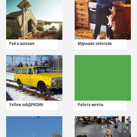
Рай в шалаше
Мурашки забегали
Yellow subДРИЗИН
Работа мечты