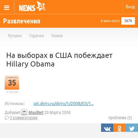
Вход
Развлечения
в мою ленту
2679
Лучшее
Горячее
Новое
На выборах в США побеждает
Hillary Obama
отметили
35
в архиве
Источник:
pit.dirty.ru/dirty/1/2008/03/1...
Добавил
MaulNet
20 Марта 2008
3 комментария
проблема (3)