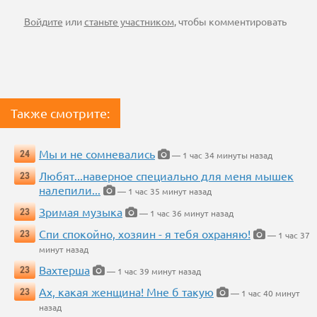
Войдите
или
станьте участником
, чтобы комментировать
Также смотрите:
Мы и не сомневались
24
— 1 час 34 минуты назад
Любят...наверное специально для меня мышек
23
налепили...
— 1 час 35 минут назад
Зримая музыка
23
— 1 час 36 минут назад
Спи спокойно, хозяин - я тебя охраняю!
23
— 1 час 37
минут назад
Вахтерша
23
— 1 час 39 минут назад
Ах, какая женщина! Мне б такую
23
— 1 час 40 минут
назад