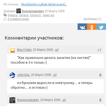
Источник:
blogfamily.ru/kak-delat-pravil...
Добавил
Владиславович
20 Марта 2008
бумага
,
записи
,
блокнот
,
заметки
4 комментария
проблема (1)
Комментарии участников:
Max Folder
, 20 Марта 2008 ,
url
+1
"Как правлиьно делать заметки (на листке)"
пособие в 3-х томах;-)
John-Doe
, 20 Марта 2008 ,
url
0
из бумажек выросли в электронку… а теперь
обратно… к истокам )
Владиславович
, 20 Марта 2008 ,
url
0