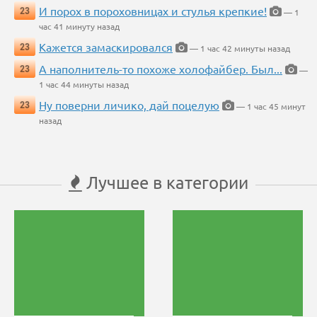
И порох в пороховницах и стулья крепкие!
23
— 1
час 41 минуту назад
Кажется замаскировался
23
— 1 час 42 минуты назад
А наполнитель-то похоже холофайбер. Был...
23
—
1 час 44 минуты назад
Ну поверни личико, дай поцелую
23
— 1 час 45 минут
назад
Лучшее в категории