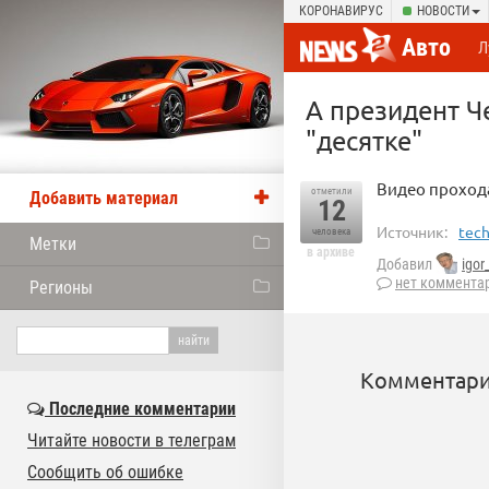
КОРОНАВИРУС
НОВОСТИ
Авто
Л
А президент Ч
"десятке"
Видео прохода
отметили
Добавить материал
12
Источник:
tech
человека
Метки
в архиве
Добавил
igor
нет коммента
Регионы
Комментари
Последние комментарии
Читайте новости в телеграм
Сообщить об ошибке