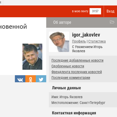
И
Вход
в мою ленту
3157
Об авторе
кновенной
igor_jakovlev
Профиль
|
Статистика
С Уважением Игорь
Яковлев
Последние добавленные новости
Одобренные новости
Френдлента последних новостей
Последние комментарии
Личные данные
Имя: Игорь Яковлев
Местоположение: Санкт-Петербург
Контактная информация