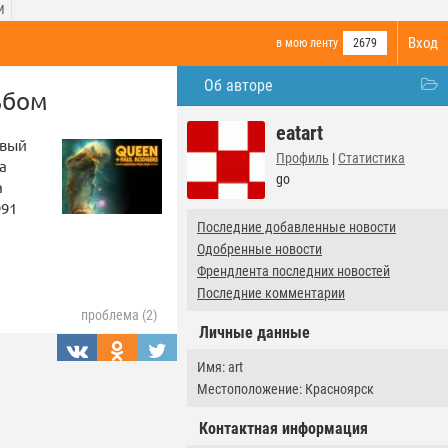
И
Вход
в мою ленту
2679
Об авторе
ьбом
eatart
овый
Профиль
|
Статистика
а
go
а
991
Последние добавленные новости
Одобренные новости
Френдлента последних новостей
Последние комментарии
проблема (2)
Личные данные
Имя: art
Местоположение: Красноярск
Контактная информация