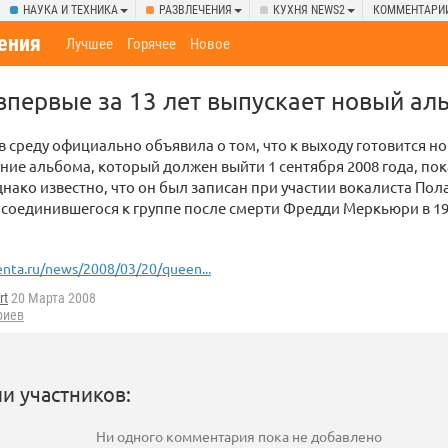
НАУКА И ТЕХНИКА
РАЗВЛЕЧЕНИЯ
КУХНЯ NEWS2
КОММЕНТАРИ
ения
Лучшее
Горячее
Новое
впервые за 13 лет выпускает новый ал
в среду официально объявила о том, что к выходу готовится н
ние альбома, который должен выйти 1 сентября 2008 года, пок
днако известно, что он был записан при участии вокалиста Пол
соединившегося к группе после смерти Фредди Меркьюри в 1
enta.ru/news/2008/03/20/queen...
rt
20 Марта 2008
риев
и участников:
Ни одного комментария пока не добавлено