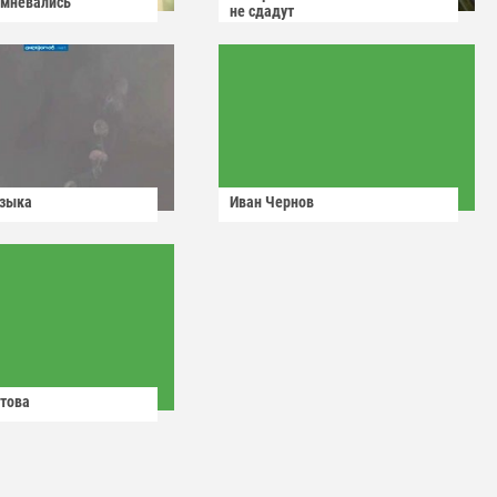
омневались
не сдадут
узыка
Иван Чернов
това