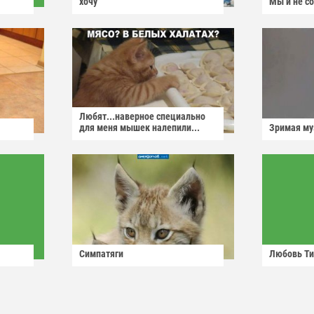
хочу
Мы и не с
Любят...наверное специально
для меня мышек налепили...
Зримая м
Симпатяги
Любовь Ти