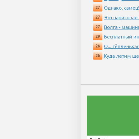
Однако, самец!
27
Это нарисовал
27
Волга - машин
27
Бесплатный ин
29
О....тёпленькая
26
Куда летим ш
26