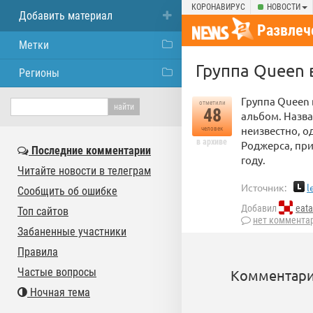
КОРОНАВИРУС
НОВОСТИ
Добавить материал
Развлеч
Метки
Группа Queen 
Регионы
Группа Queen 
отметили
48
альбом. Назва
неизвестно, о
человек
в архиве
Роджерса, при
Последние комментарии
году.
Читайте новости в телеграм
Источник:
l
Сообщить об ошибке
Добавил
eata
Топ сайтов
нет коммента
Забаненные участники
Правила
Частые вопросы
Комментари
Ночная тема