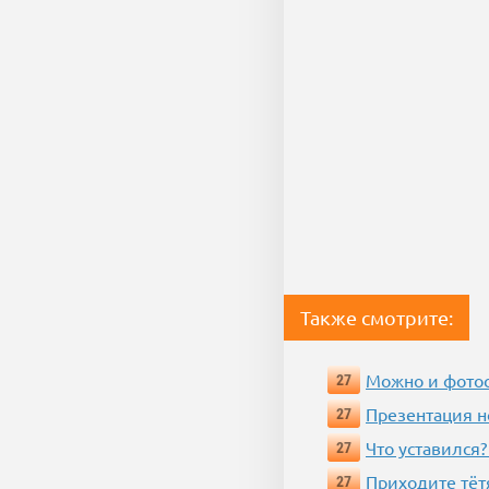
Также смотрите:
Можно и фотос
27
Презентация 
27
Что уставился?
27
Приходите тёт
27