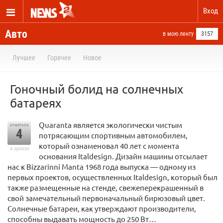
Вход
Авто
в мою ленту
3157
Лучшее
Горячее
Новое
Гоночный болид на солнечных
батареях
Quaranta является экологически чистым
отметили
4
потрясающим спортивным автомобилем,
который ознаменовал 40 лет с момента
в архиве
основания Italdesign. Дизайн машины отсылает
нас к Bizzarinni Manta 1968 года выпуска — одному из
первых проектов, осуществленных Italdesign, который был
также размещенные на стенде, свежеперекрашенный в
свой замечательный первоначальный бирюзовый цвет.
Солнечные батареи, как утверждают производители,
способны выдавать мощность до 250 Вт…