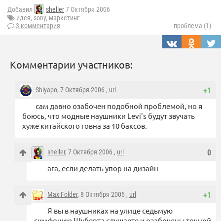
Добавил
sheller
7 Октября 2006
идея
,
sony
,
маркетинг
3 комментария
проблема (1)
Комментарии участников:
Shlyapo
, 7 Октября 2006 ,
url
+1
сам давно озабочен подобной проблемой, но я
боюсь, что модные наушники Levi's будут звучать
хуже китайского говна за 10 баксов.
sheller
, 7 Октября 2006 ,
url
0
ага, если делать упор на дизайн
Max Folder
, 8 Октября 2006 ,
url
+1
Я вы в наушниках на улице седьмую
симфонию Шуберта слушаете и озабочены точной