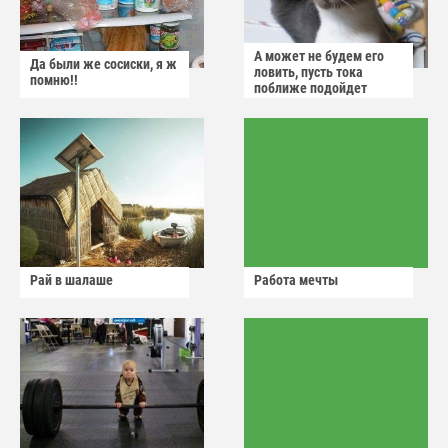
А может не будем его
Да были же сосиски, я ж
ловить, пусть тока
помню!!
поближе подойдет
Рай в шалаше
Работа мечты