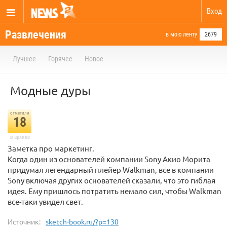
Вход
Развлечения
в мою ленту
2679
Лучшее
Горячее
Новое
Модные дуры
отметили
18
в архиве
Заметка про маркетинг.
Когда один из основателей компании Sony Акио Морита
придумал легендарный плейер Walkman, все в компании
Sony включая других основателей сказали, что это гиблая
идея. Ему пришлось потратить немало сил, чтобы Walkman
все-таки увидел свет.
Источник:
sketch-book.ru/?p=130