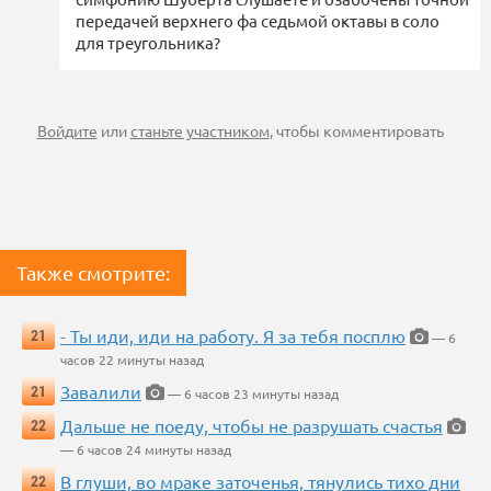
передачей верхнего фа седьмой октавы в соло
для треугольника?
Войдите
или
станьте участником
, чтобы комментировать
Также смотрите:
- Ты иди, иди на работу. Я за тебя посплю
21
— 6
часов 22 минуты назад
Завалили
21
— 6 часов 23 минуты назад
Дальше не поеду, чтобы не разрушать счастья
22
— 6 часов 24 минуты назад
В глуши, во мраке заточенья, тянулись тихо дни
22