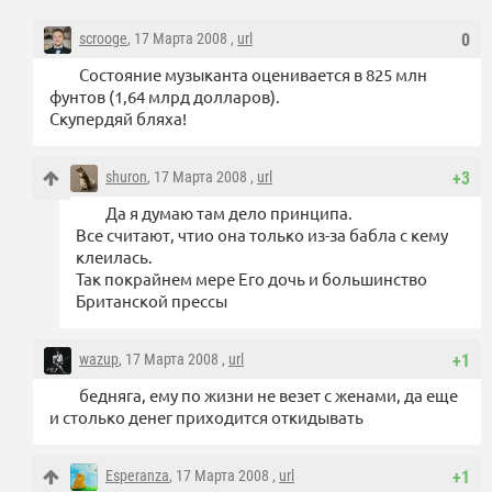
scrooge
, 17 Марта 2008 ,
url
0
Состояние музыканта оценивается в 825 млн
фунтов (1,64 млрд долларов).
Скупердяй бляха!
shuron
, 17 Марта 2008 ,
url
+3
Да я думаю там дело принципа.
Все считают, чтио она только из-за бабла с кему
клеилась.
Так покрайнем мере Его дочь и большинство
Британской прессы
wazup
, 17 Марта 2008 ,
url
+1
бедняга, ему по жизни не везет с женами, да еще
и столько денег приходится откидывать
Esperanza
, 17 Марта 2008 ,
url
+1