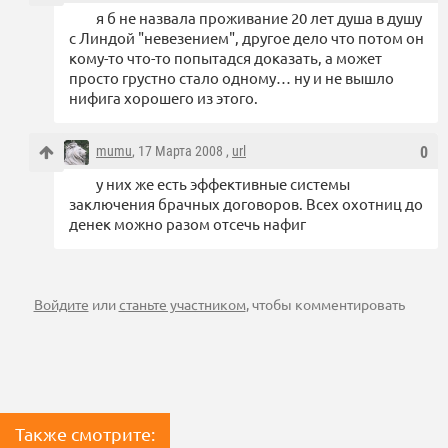
я б не назвала проживание 20 лет душа в душу
с Линдой "невезением", другое дело что потом он
кому-то что-то попытадся доказать, а может
просто грустно стало одному… ну и не вышло
нифига хорошего из этого.
mumu
, 17 Марта 2008 ,
url
0
у них же есть эффективные системы
заключения брачных договоров. Всех охотниц до
денек можно разом отсечь нафиг
Войдите
или
станьте участником
, чтобы комментировать
Также смотрите: