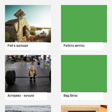
Рай в шалаше
Работа мечты
Астерикс - начало
Вид Ялты