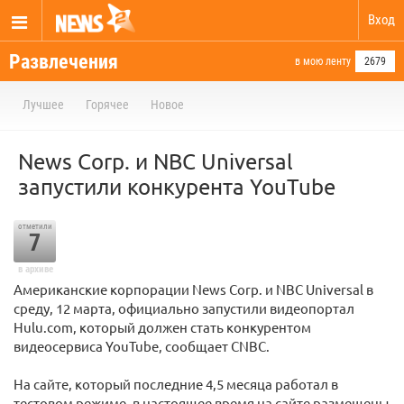
Вход
Развлечения
в мою ленту
2679
Лучшее
Горячее
Новое
News Corp. и NBC Universal
запустили конкурента YouTube
отметили
7
в архиве
Американские корпорации News Corp. и NBC Universal в
среду, 12 марта, официально запустили видеопортал
Hulu.com, который должен стать конкурентом
видеосервиса YouTube, сообщает CNBC.
На сайте, который последние 4,5 месяца работал в
тестовом режиме, в настоящее время на сайте размещены