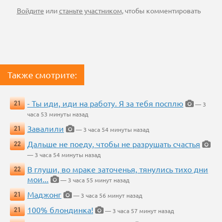
Войдите
или
станьте участником
, чтобы комментировать
Также смотрите:
- Ты иди, иди на работу. Я за тебя посплю
21
— 3
часа 53 минуты назад
Завалили
21
— 3 часа 54 минуты назад
Дальше не поеду, чтобы не разрушать счастья
22
— 3 часа 54 минуты назад
В глуши, во мраке заточенья, тянулись тихо дни
22
мои...
— 3 часа 55 минут назад
Маджонг
21
— 3 часа 56 минут назад
100% блондинка!
21
— 3 часа 57 минут назад