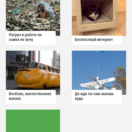
Погряз в работе по
самое не хочу
Бесплатный интернет
Весёлая, какчественная
Да иди ты сам знаешь
какаха
куда