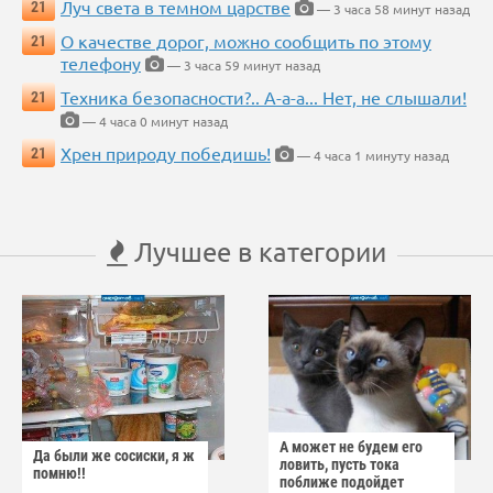
Луч света в темном царстве
21
— 3 часа 58 минут назад
О качестве дорог, можно сообщить по этому
21
телефону
— 3 часа 59 минут назад
Техника безопасности?.. А-а-а... Нет, не слышали!
21
— 4 часа 0 минут назад
Хрен природу победишь!
21
— 4 часа 1 минуту назад
Лучшее в категории
А может не будем его
Да были же сосиски, я ж
ловить, пусть тока
помню!!
поближе подойдет