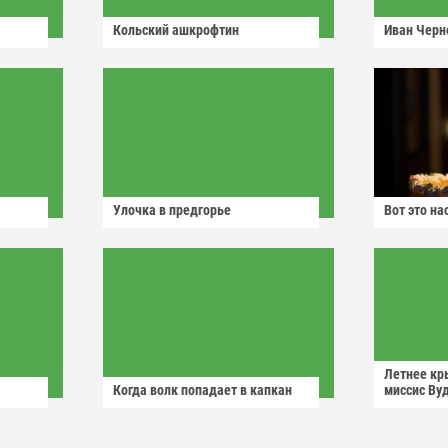
Кольский ашкрофтин
Иван Черн
Улочка в предгорье
Вот это н
Летнее кр
Когда волк попадает в капкан
миссис Ву