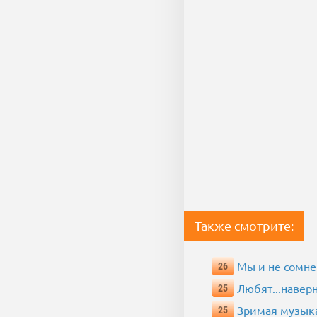
Также смотрите:
Мы и не сомне
26
Любят...навер
25
Зримая музык
25