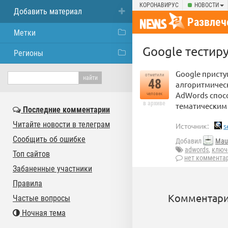
КОРОНАВИРУС
НОВОСТИ
Добавить материал
Развлеч
Метки
Google тестир
Регионы
Google прист
отметили
48
алгоритмическ
AdWords спос
человек
в архиве
тематическим
Последние комментарии
Читайте новости в телеграм
Источник:
s
Сообщить об ошибке
Добавил
Mau
adwords
,
ключ
Топ сайтов
нет коммента
Забаненные участники
Правила
Комментари
Частые вопросы
Ночная тема