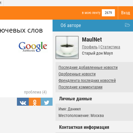
И
Вход
в мою ленту
2679
Об авторе
лючевых слов
MaulNet
Профиль
|
Статистика
Старый дон Маул
Последние добавленные новости
Одобренные новости
Френдлента последних новостей
Последние комментарии
проблема (4)
Личные данные
Имя: Даниил
Местоположение: Москва
Контактная информация