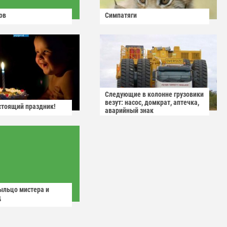
ов
Симпатяги
Следующие в колонне грузовики
везут: насос, домкрат, аптечка,
астоящий праздник!
аварийный знак
ыльцо мистера и
д