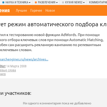
НАУКА И ТЕХНИКА
РАЗВЛЕЧЕНИЯ
КУХНЯ NEWS2
КОММЕНТАРИ
ения
Лучшее
Горячее
Новое
ует режим автоматического подбора к
упил к тестированию новой функции AdWords. При помощи
ого отбора ключевых слов при помощи Automatic Matching,
обен сам расширить рекламную кампанию по релевантным
 ключевым словам.
earchengines.ru/news/archives...
lNet
14 Марта 2008
евые слова
риев
и участников:
Ни одного комментария пока не добавлено