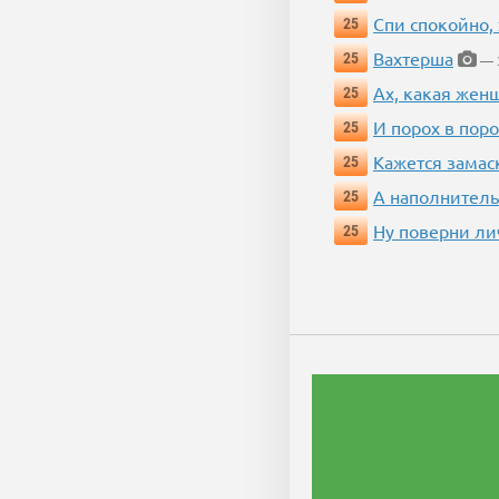
Спи спокойно, 
25
Вахтерша
25
— 3
Ах, какая жен
25
И порох в поро
25
Кажется замас
25
А наполнитель
25
Ну поверни ли
25