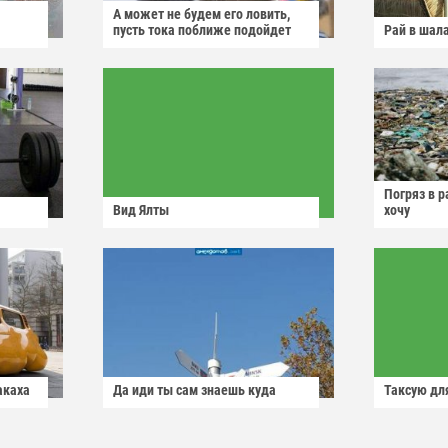
А может не будем его ловить,
пусть тока поближе подойдет
Рай в шал
Погряз в р
Вид Ялты
хочу
акаха
Да иди ты сам знаешь куда
Таксую для