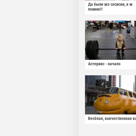
Да были же сосиски, я ж
помню!!
Астерикс - начало
Весёлая, какчественная к