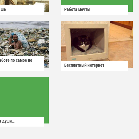
аше
Работа мечты
аботе по самое не
Бесплатный интернет
 души...