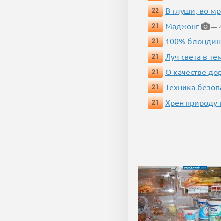
В глуши, во мр
22
Маджонг
21
— 4
100% блондин
21
Луч света в те
21
О качестве до
21
Техника безопас
21
Хрен природу 
21