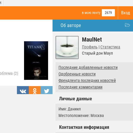
И
Вход
в мою ленту
2679
Об авторе
MaulNet
Профиль
|
Статистика
Старый дон Маул
Последние добавленные новости
облема (2)
Одобренные новости
Френдлента последних новостей
Последние комментарии
Личные данные
Имя: Даниил
Местоположение: Москва
Контактная информация