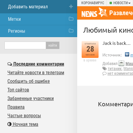
КОРОНАВИРУС
НОВОСТИ
Добавить материал
Развлеч
Метки
Любимый кино-
Регионы
Jack is back…
отметили
28
Источник:
m
человек
в архиве
Последние комментарии
Добавил
Mau
титаник
,
titani
Читайте новости в телеграм
нет коммента
Сообщить об ошибке
Топ сайтов
Забаненные участники
Комментари
Правила
Частые вопросы
Ночная тема