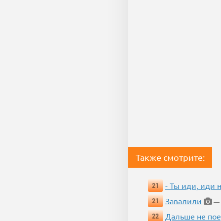
Также смотрите:
- Ты иди, иди 
21
Завалили
21
— 
Дальше не пое
22