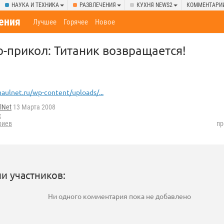
НАУКА И ТЕХНИКА
РАЗВЛЕЧЕНИЯ
КУХНЯ NEWS2
КОММЕНТАРИ
ения
Лучшее
Горячее
Новое
прикол: Титаник возвращается!
aulnet.ru/wp-content/uploads/...
lNet
13 Марта 2008
c
риев
пр
и участников:
Ни одного комментария пока не добавлено