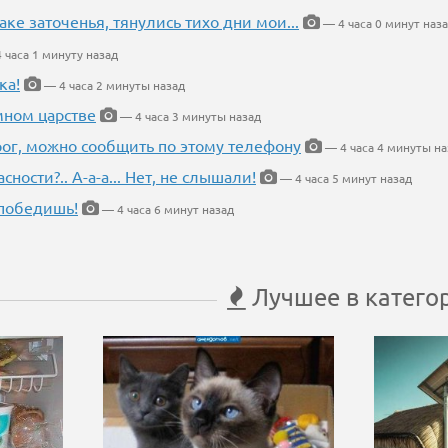
аке заточенья, тянулись тихо дни мои...
— 4 часа 0 минут наз
 часа 1 минуту назад
ка!
— 4 часа 2 минуты назад
мном царстве
— 4 часа 3 минуты назад
рог, можно сообщить по этому телефону
— 4 часа 4 минуты на
ности?.. А-а-а... Нет, не слышали!
— 4 часа 5 минут назад
победишь!
— 4 часа 6 минут назад
Лучшее в катего