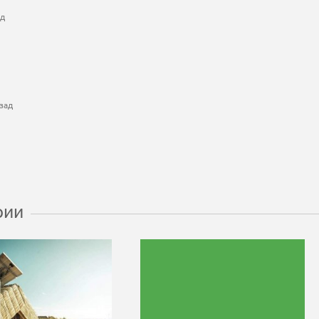
ад
зад
рии