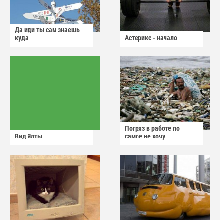
Да иди ты сам знаешь
куда
Астерикс - начало
Погряз в работе по
Вид Ялты
самое не хочу