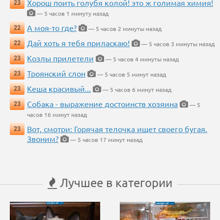
Хорош поить голубя колой! это ж голимая химия!
23
— 5 часов 1 минуту назад
А моя-то где?
22
— 5 часов 2 минуты назад
Дай хоть я тебя приласкаю!
22
— 5 часов 3 минуты назад
Козлы прилетели
23
— 5 часов 4 минуты назад
Троянский слон
23
— 5 часов 5 минут назад
Кеша красивый...
23
— 5 часов 6 минут назад
Собака - выражение достоинств хозяина
23
— 5
часов 16 минут назад
Вот, смотри: Горячая телочка ищет своего бугая.
23
Звоним?
— 5 часов 17 минут назад
Лучшее в категории