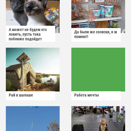
А может не будем его
Да были же сосиски, я ж
ловить, пусть тока
помню!!
поближе подойдет
Рай в шалаше
Работа мечты