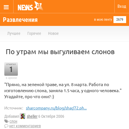
Вход
Развлечения
в мою ленту
2679
Лучшее
Горячее
Новое
По утрам мы выгуливаем слонов
отметил
1
в архиве
"Прямо, на зеленой траве, на ул. 8 марта. Работа по
изготовлению слона, заняла 1.5 часа, у одного человека."
Угадайте, про что они? :)
Источник:
sharcompany.ru/blog/shar/72.ph...
Добавил
sheller
6 Октября 2006
слон
нет комментариев