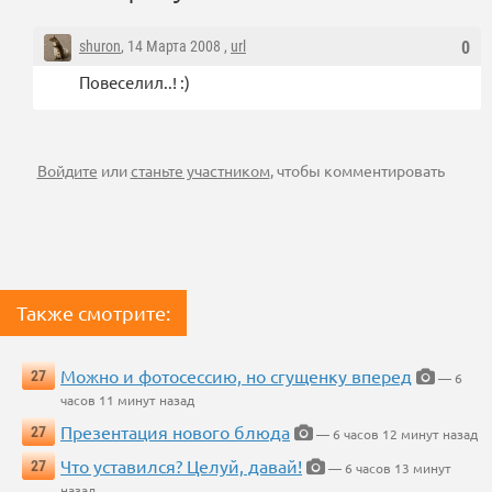
shuron
, 14 Марта 2008 ,
url
0
Повеселил..! :)
Войдите
или
станьте участником
, чтобы комментировать
Также смотрите:
Можно и фотосессию, но сгущенку вперед
27
— 6
часов 11 минут назад
Презентация нового блюда
27
— 6 часов 12 минут назад
Что уставился? Целуй, давай!
27
— 6 часов 13 минут
назад