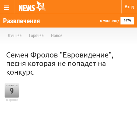
Вход
Развлечения
в мою ленту
2679
Лучшее
Горячее
Новое
Семен Фролов "Евровидение",
песня которая не попадет на
конкурс
отметили
9
в архиве