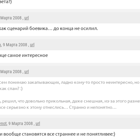
вета?)
9 Марта 2008 ,
url
как сценарий боевика… до конца не осилил.
p
, 9 Марта 2008 ,
url
нце самое интересное
9 Марта 2008 ,
url
всем понимаю закапывающих, ладно кому-то просто неинтересно, но
как спам? :)
, решил, что довольно прикольная, даже смешная, из-за этого разме
 все серьезно к этому отнеслись… Странно и непонятно…
enot
, 9 Марта 2008 ,
url
 вообще становятся все страннее и не понятливее:)