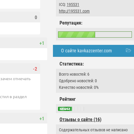
ICQ:
195531
http://195531.com
0
Репутация:
+1
О сайте kavkazcenter.com
Статистика:
-2
Всего новостей: 6
 зачем отмечать
Одобрено новостей: 0
Качество новостей: 0%
стил в раздел
Рейтинг
+1
Отзывы о сайте (16)
Содержательных отзывов не написано