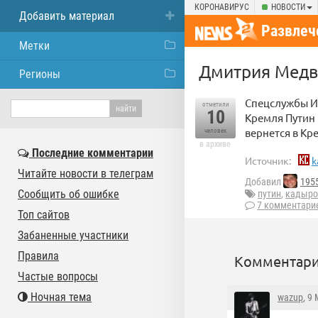
КОРОНАВИРУС
НОВОСТИ
Добавить материал
Развлеч
Метки
Дмитрия Медв
Регионы
Спецслужбы И
отметили
10
Кремля Путин 
вернется в Кр
человек
в архиве
Последние комментарии
Источник:
k
Читайте новости в телеграм
Добавил
195
Сообщить об ошибке
путин
,
кадыро
7 комментари
Топ сайтов
Забаненные участники
Правила
Комментари
Частые вопросы
Ночная тема
wazup
, 9