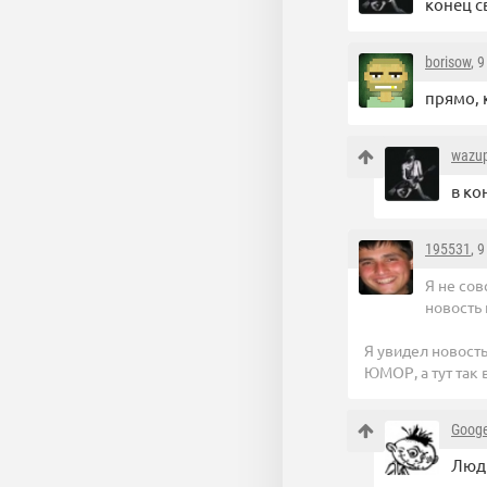
конец с
borisow
, 
прямо, 
wazu
в ко
195531
, 
Я не со
новость 
Я увидел новость
ЮМОР, а тут так
Goog
Люди