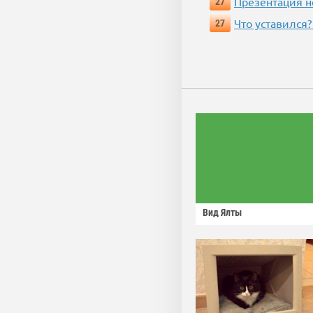
Презентация 
27
Что уставился?
27
Вид Ялты