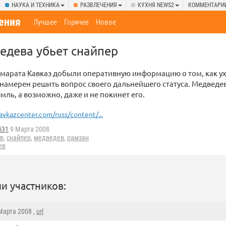
НАУКА И ТЕХНИКА
РАЗВЛЕЧЕНИЯ
КУХНЯ NEWS2
КОММЕНТАРИ
ения
Лучшее
Горячее
Новое
едева убьет снайпер
марата Кавказ добыли оперативную информацию о том, как у
намерен решить вопрос своего дальнейшего статуса. Медведев 
емль, а возможно, даже и не покинет его.
avkazcenter.com/russ/content/...
531
9 Марта 2008
в
,
снайпер
,
медведев
,
рамзан
ев
и участников:
 Марта 2008 ,
url