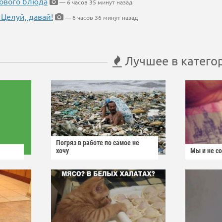
нового блюда
— 6 часов 35 минут назад
 Целуй, давай!
— 6 часов 36 минут назад
Лучшее в катего
Погряз в работе по самое не
хочу
Мы и не с