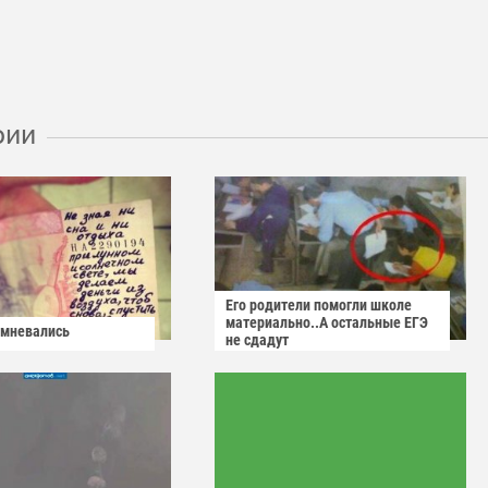
рии
Его родители помогли школе
материально..А остальные ЕГЭ
омневались
не сдадут