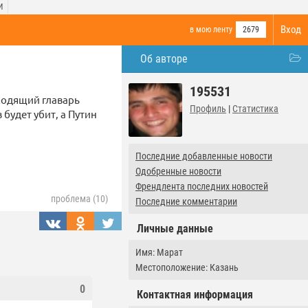
И
Вход
в мою ленту
2679
Об авторе
195531
ходящий главарь
Профиль
|
Статистика
будет убит, а Путин
Последние добавленные новости
Одобренные новости
Френдлента последних новостей
проблема (10)
Последние комментарии
Личные данные
Имя: Марат
Местоположение: Казань
0
Контактная информация