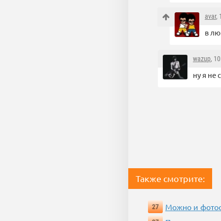
avar
,
в лю
wazup
, 1
ну я не 
Также смотрите:
Можно и фотос
27