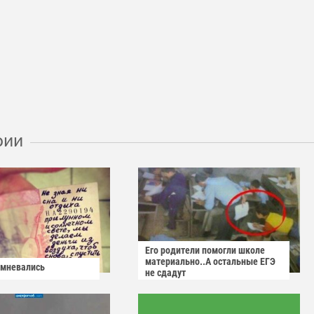
рии
Его родители помогли школе
материально..А остальные ЕГЭ
омневались
не сдадут