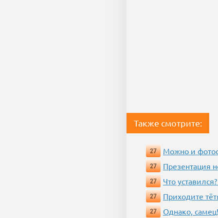
Также смотрите:
Можно и фотос
27
Презентация 
27
Что уставился?
27
Приходите тёт
27
Однако, самец!
27