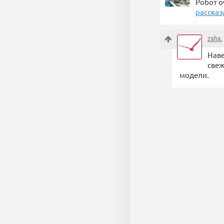
Робот о
рассказ
zaha
,
Наве
свеж
модели.