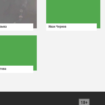
узыка
Иван Чернов
това
18+