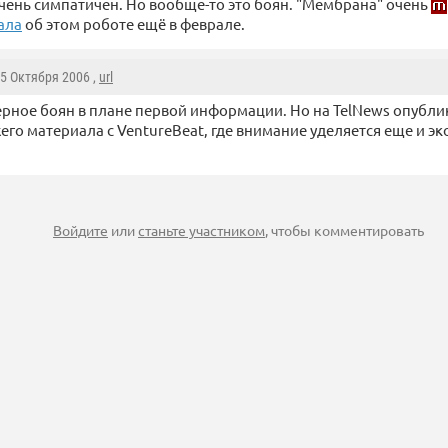
чень симпатичен. Но вообще-то это боян. "Мембрана" очень
ала
об этом роботе ещё в феврале.
 5 Октября 2006 ,
url
рное боян в плане первой информации. Но на TelNews опубли
его материала с VentureBeat, где внимание уделяется еще и э
Войдите
или
станьте участником
, чтобы комментировать