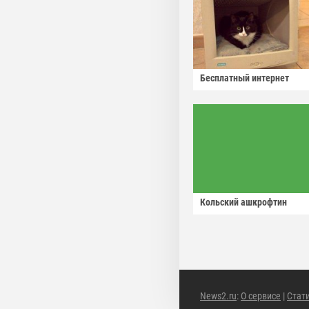
Бесплатный интернет
Кольский ашкрофтин
News2.ru
:
О сервисе
|
Стат