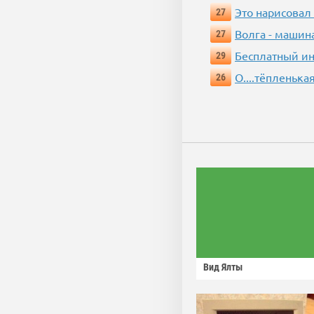
Это нарисовал
27
Волга - машин
27
Бесплатный ин
29
О....тёпленькая
26
Вид Ялты