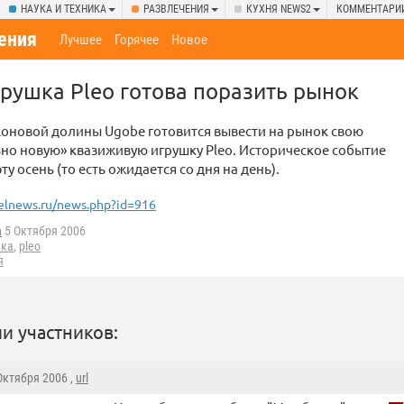
НАУКА И ТЕХНИКА
РАЗВЛЕЧЕНИЯ
КУХНЯ NEWS2
КОММЕНТАРИ
ения
Лучшее
Горячее
Новое
рушка Pleo готова поразить рынок
оновой долины Ugobe готовится вывести на рынок свою
но новую» квазиживую игрушку Pleo. Историческое событие
ту осень (то есть ожидается со дня на день).
elnews.ru/news.php?id=916
a
5 Октября 2006
шка
,
pleo
я
и участников:
 Октября 2006 ,
url