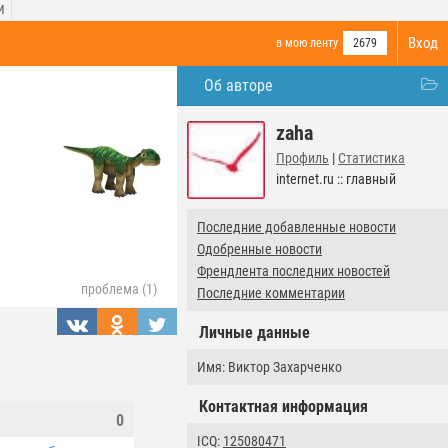
И
Вход
в мою ленту
2679
Об авторе
zaha
Профиль
|
Статистика
internet.ru :: главный
Последние добавленные новости
Одобренные новости
Френдлента последних новостей
проблема (1)
Последние комментарии
Личные данные
Имя: Виктор Захарченко
Контактная информация
0
ICQ:
125080471