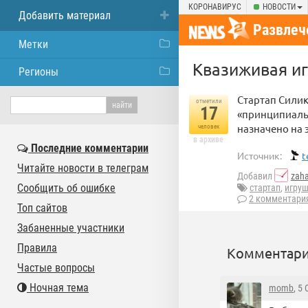
КОРОНАВИРУС
НОВОСТИ
Добавить материал
Развлеч
Метки
Квазиживая иг
Регионы
Стартап Силик
отметили
17
«принципиаль
назначено на э
человек
в архиве
Последние комментарии
Источник:
t
Читайте новости в телеграм
Добавил
zah
Сообщить об ошибке
стартап
,
игру
2 комментари
Топ сайтов
Забаненные участники
Правила
Комментари
Частые вопросы
Ночная тема
momb
, 5