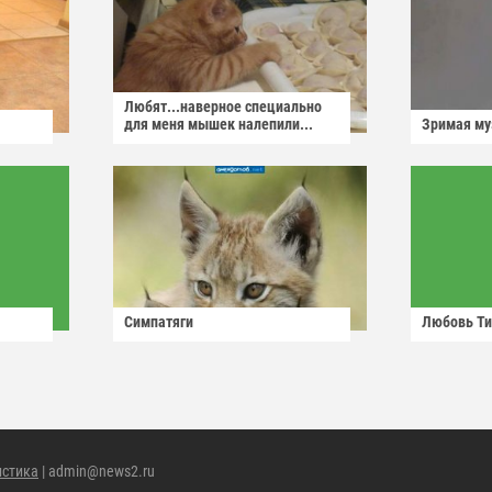
Любят...наверное специально
для меня мышек налепили...
Зримая м
Симпатяги
Любовь Ти
истика
| admin@news2.ru