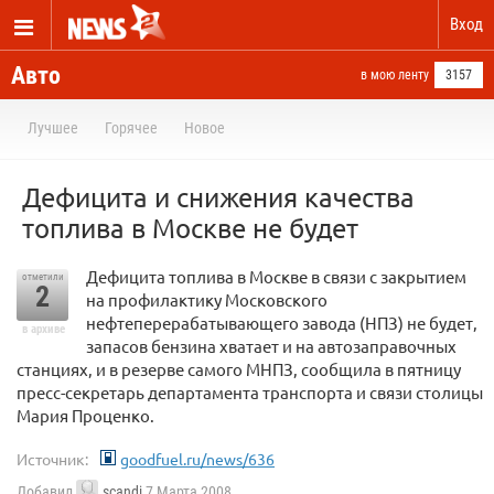
Вход
Авто
в мою ленту
3157
Лучшее
Горячее
Новое
Дефицита и снижения качества
топлива в Москве не будет
Дефицита топлива в Москве в связи с закрытием
отметили
2
на профилактику Московского
нефтеперерабатывающего завода (НПЗ) не будет,
в архиве
запасов бензина хватает и на автозаправочных
станциях, и в резерве самого МНПЗ, сообщила в пятницу
пресс-секретарь департамента транспорта и связи столицы
Мария Проценко.
Источник:
goodfuel.ru/news/636
Добавил
scandi
7 Марта 2008