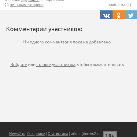
нет комментариев
проблема (2)
Комментарии участников:
Ни одного комментария пока не добавлено
Войдите
или
станьте участником
, чтобы комментировать
News2.ru
:
О сервисе
|
Статистика
| admin@news2.ru
18+