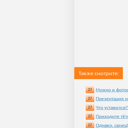
Также смотрите:
Можно и фотос
27
Презентация 
27
Что уставился?
27
Приходите тёт
27
Однако, самец!
27