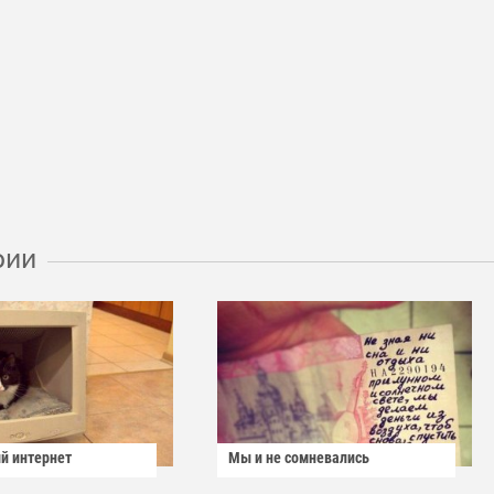
рии
й интернет
Мы и не сомневались