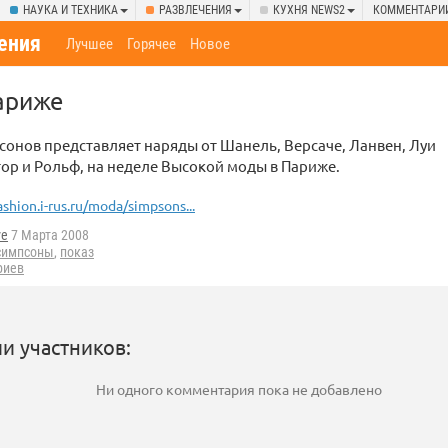
НАУКА И ТЕХНИКА
РАЗВЛЕЧЕНИЯ
КУХНЯ NEWS2
КОММЕНТАРИ
ения
Лучшее
Горячее
Новое
ариже
онов представляет наряды от Шанель, Версаче, Ланвен, Луи
ор и Рольф, на неделе Высокой моды в Париже.
ashion.i-rus.ru/moda/simpsons...
ve
7 Марта 2008
симпсоны
,
показ
риев
и участников:
Ни одного комментария пока не добавлено