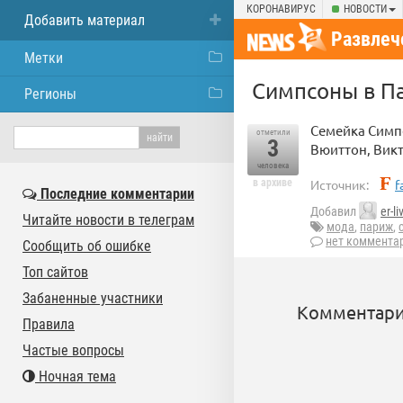
КОРОНАВИРУС
НОВОСТИ
Добавить материал
Развлеч
Метки
Симпсоны в П
Регионы
Семейка Симпс
отметили
3
Вюиттон, Викт
человека
в архиве
Источник:
f
Последние комментарии
Добавил
er-li
Читайте новости в телеграм
мода
,
париж
,
нет коммента
Сообщить об ошибке
Топ сайтов
Забаненные участники
Комментари
Правила
Частые вопросы
Ночная тема