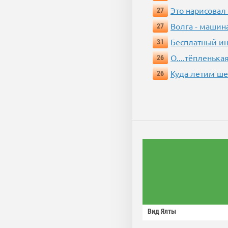
Это нарисовал
27
Волга - машин
27
Бесплатный ин
31
О....тёпленькая
26
Куда летим ш
26
Вид Ялты