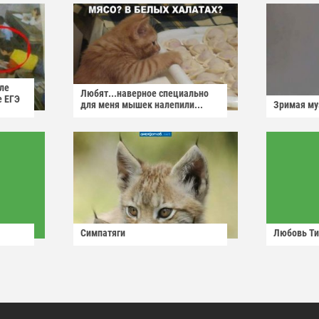
ле
Любят...наверное специально
е ЕГЭ
для меня мышек налепили...
Зримая м
Симпатяги
Любовь Ти