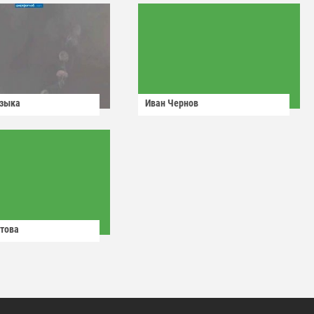
узыка
Иван Чернов
това