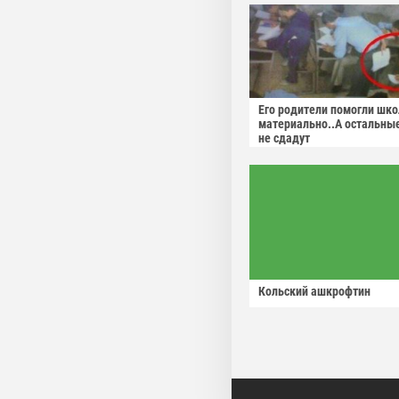
Его родители помогли шко
материально..А остальны
не сдадут
Кольский ашкрофтин