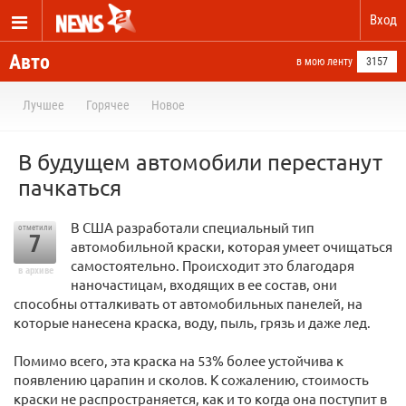
Вход
Авто
в мою ленту
3157
Лучшее
Горячее
Новое
В будущем автомобили перестанут
пачкаться
В США разработали специальный тип
отметили
7
автомобильной краски, которая умеет очищаться
самостоятельно. Происходит это благодаря
в архиве
наночастицам, входящих в ее состав, они
способны отталкивать от автомобильных панелей, на
которые нанесена краска, воду, пыль, грязь и даже лед.
Помимо всего, эта краска на 53% более устойчива к
появлению царапин и сколов. К сожалению, стоимость
краски не распространяется, как и то когда она поступит в