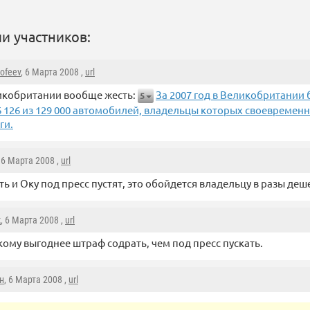
и участников:
mofeev
, 6 Марта 2008 ,
url
икобритании вообще жесть:
За 2007 год в Великобритании
5
6 126 из 129 000 автомобилей, владельцы которых своевременн
ги.
, 6 Марта 2008 ,
url
ть и Оку под пресс пустят, это обойдется владельцу в разы де
k
, 6 Марта 2008 ,
url
кому выгоднее штраф содрать, чем под пресс пускать.
н
, 6 Марта 2008 ,
url