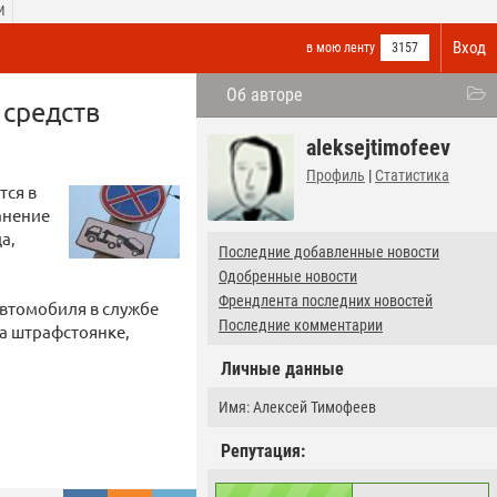
И
Вход
в мою ленту
3157
Об авторе
 средств
aleksejtimofeev
Профиль
|
Статистика
тся в
анение
а,
Последние добавленные новости
Одобренные новости
Френдлента последних новостей
автомобиля в службе
Последние комментарии
на штрафстоянке,
Личные данные
Имя: Алексей Тимофеев
Репутация: