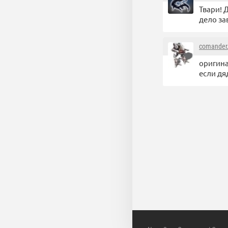
Твари! 
дело за
comander
оригина
если дя