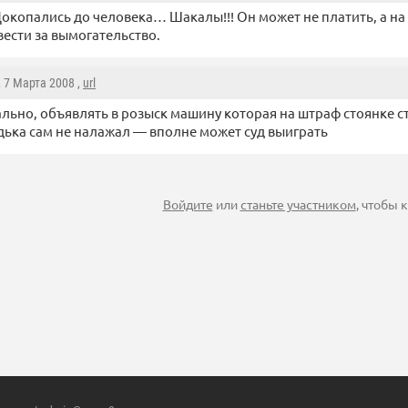
Докопались до человека… Шакалы!!! Он может не платить, а на
вести за вымогательство.
, 7 Марта 2008 ,
url
льно, объявлять в розыск машину которая на штраф стоянке ст
дька сам не налажал — вполне может суд выиграть
Войдите
или
станьте участником
, чтобы