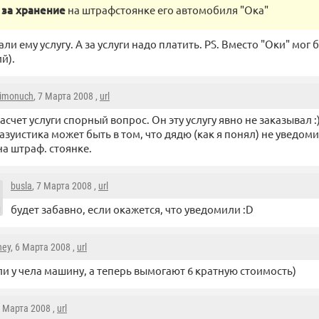
за хранение
на штрафстоянке его автомобиля "Ока"
ли ему услугу. А за услуги надо платить. PS. Вместо "Оки" мог
й).
imonuch
, 7 Марта 2008 ,
url
асчет услуги спорный вопрос. Он эту услугу явно не заказывал :
азуистика может быть в том, что дядю (как я понял) не уведоми
а штраф. стоянке.
busla
, 7 Марта 2008 ,
url
будет забавно, если окажется, что уведомили :D
ney
, 6 Марта 2008 ,
url
ли у чела машину, а теперь вымогают 6 кратную стоимость)
7 Марта 2008 ,
url