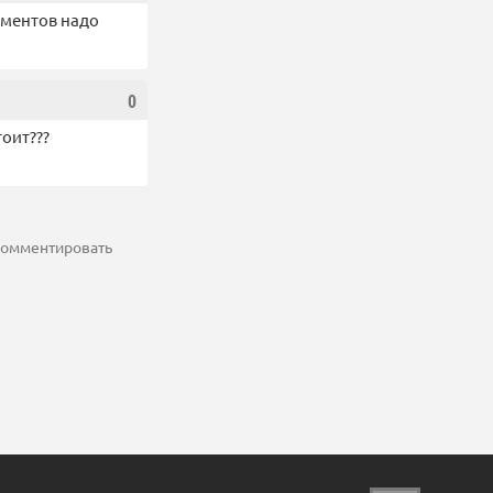
 ментов надо
0
оит???
 комментировать