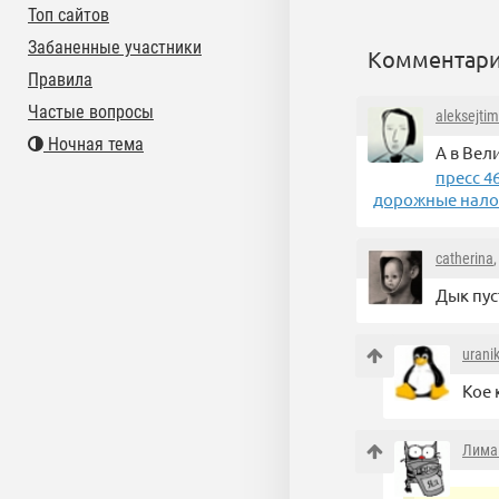
Топ сайтов
Забаненные участники
Комментари
Правила
Частые вопросы
aleksejti
Ночная тема
А в Вел
пресс 4
дорожные нало
catherina
Дык пус
urani
Кое 
Лима