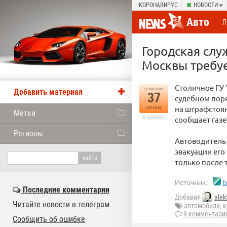
КОРОНАВИРУС
НОВОСТИ
Авто
Л
Городская слу
Москвы требуе
Столичное ГУ 
отметили
Добавить материал
37
судебном поря
на штрафстоян
человек
Метки
в архиве
сообщает газе
Регионы
Автоводитель 
эвакуации его
только после 
Источник:
t
Последние комментарии
Добавил
alek
Читайте новости в телеграм
автомобили
,
к
9 комментари
Сообщить об ошибке