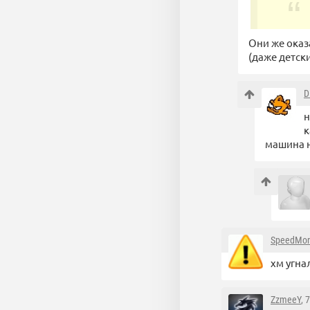
Они же оказа
(даже детски
D
н
к
машина н
SpeedMo
хм угна
ZzmeeY
, 