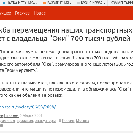
НАУКА И ТЕХНИКА
РАЗВЛЕЧЕНИЯ
КУХНЯ NEWS2
КОММЕНТАРИ
учшее
Горячее
Новое
жба перемещения наших транспортных
т с владельца "Оки" 700 тысяч рублей
"Городская служба перемещения транспортных средств" пытае
дке взыскать с москвича Евгения Выродова 700 тыс. руб. за хр
ке его автомобиля "Ока", эвакуированного еще летом 2006 год
та "Коммерсантъ".
платить отказывается, так как, по его словам, после пропажи 
 заверили, что машину не перемещали, а обнаружилась "Ока" 
того как ее объявили в розыск.
op.rbc.ru/society/06/03/2008/...
sejtimofeev
6 Марта 2008
риминал
,
произвол
,
эвакуаторы
Россия
,
Москва
ев