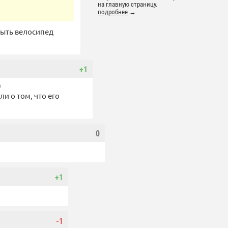
на главную страницу.
подробнее
→
 быть велосипед
+1
)
ли о том, что его
0
+1
-1