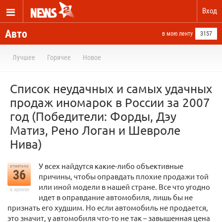
Вход
Авто
в мою ленту
3157
Лучшее
Горячее
Новое
Список неудачных и самых удачных
продаж иномарок в России за 2007
год (Победители: Форды, Дэу
Матиз, Рено Логан и Шевроле
Нива)
У всех найдутся какие-либо объективные
отметили
36
причины, чтобы оправдать плохие продажи той
или иной модели в нашей стране. Все что угодно
в архиве
идет в оправдание автомобиля, лишь бы не
признать его худшим. Но если автомобиль не продается,
это значит, у автомобиля что-то не так – завышенная цена