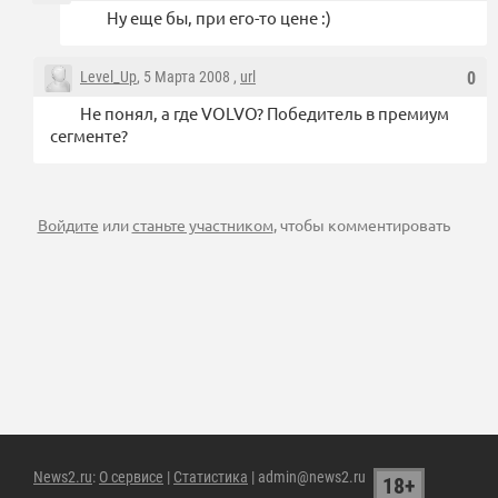
Ну еще бы, при его-то цене :)
Level_Up
, 5 Марта 2008 ,
url
0
Не понял, а где VOLVO? Победитель в премиум
сегменте?
Войдите
или
станьте участником
, чтобы комментировать
News2.ru
:
О сервисе
|
Статистика
| admin@news2.ru
18+