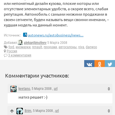
или непонятный дизайн кузова, плохие моторы или
отсутствие элементарных удобств, а скорее всего, слабая
репутация. Автомобиль с самыми низкими продажами в
своем сегменте, будем называть вещи своими именами, –
худшая модель на данный момент.
Источник:
autonews.ru/autobusiness/news....
Добавил
aleksejtimofeev
5 Марта 2008
ford
,
иномарки
,
renault
,
продажи
,
автосалоны
,
niva
,
daewoo
Россия
3 комментария
Комментарии участников:
keetano
, 5 Марта 2008 ,
url
0
матиз решает :-)
Brim
, 5 Марта 2008 ,
url
0