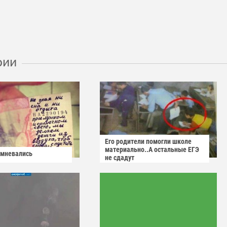
рии
Его родители помогли школе
материально..А остальные ЕГЭ
омневались
не сдадут