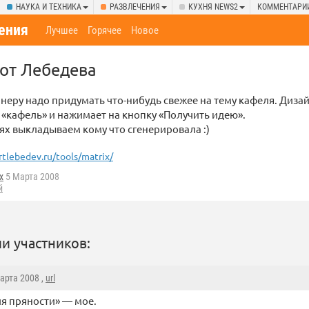
НАУКА И ТЕХНИКА
РАЗВЛЕЧЕНИЯ
КУХНЯ NEWS2
КОММЕНТАРИ
ения
Лучшее
Горячее
Новое
от Лебедева
неру надо придумать что-нибудь свежее на тему кафеля. Диза
 «кафель» и нажимает на кнопку «Получить идею».
х выкладываем кому что сгенерировала :)
rtlebedev.ru/tools/matrix/
x
5 Марта 2008
й
и участников:
Марта 2008 ,
url
ля пряности» — мое.