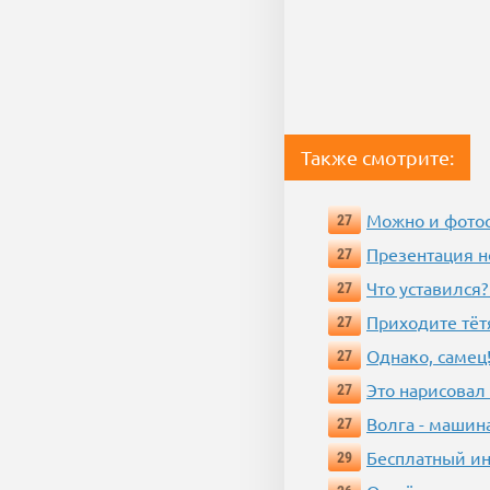
Также смотрите:
Можно и фотос
27
Презентация 
27
Что уставился?
27
Приходите тёт
27
Однако, самец!
27
Это нарисовал
27
Волга - машин
27
Бесплатный ин
29