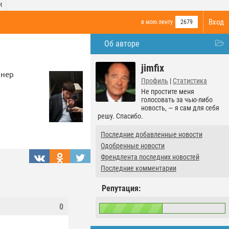
И
Вход
в мою ленту
2679
Об авторе
jimfix
йнер
Профиль
|
Статистика
Не простите меня
голосовать за чью-либо
новость, — я сам для себя
решу. Спасибо.
Последние добавленные новости
Одобренные новости
Френдлента последних новостей
Последние комментарии
Репутация:
0