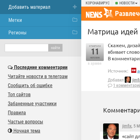
КОРОНАВИРУС
НОВОСТИ
Добавить материал
Развлеч
Метки
Матрица идей 
Регионы
Скажем, дизай
отметили
11
вбивает слово
В комментария
человек
в архиве
Последние комментарии
Источник:
a
Читайте новости в телеграм
Добавил
jimfi
Сообщить об ошибке
1 комментари
Топ сайтов
Забаненные участники
Комментари
Правила
Частые вопросы
jimfix
, 5 
Ночная тема
«сайт д