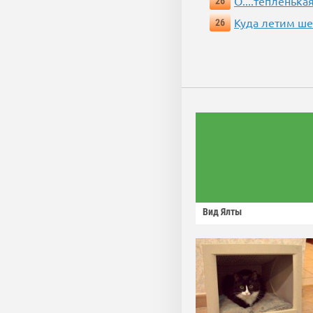
О....тёпленькая
26
Куда летим ш
26
Вид Ялты