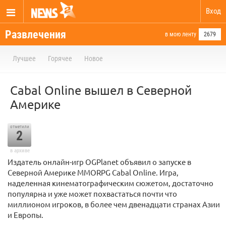
Вход
Развлечения
в мою ленту
2679
Лучшее
Горячее
Новое
Cabal Online вышел в Северной
Америке
отметили
2
в архиве
Издатель онлайн-игр OGPlanet объявил о запуске в
Северной Америке MMORPG Cabal Online. Игра,
наделенная кинематографическим сюжетом, достаточно
популярна и уже может похвастаться почти что
миллионом игроков, в более чем двенадцати странах Азии
и Европы.