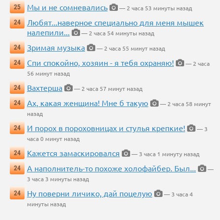
Мы и не сомневались
25
— 2 часа 53 минуты назад
Любят...наверное специально для меня мышек
24
налепили...
— 2 часа 54 минуты назад
Зримая музыка
24
— 2 часа 55 минут назад
Спи спокойно, хозяин - я тебя охраняю!
24
— 2 часа
56 минут назад
Вахтерша
24
— 2 часа 57 минут назад
Ах, какая женщина! Мне б такую
24
— 2 часа 58 минут
назад
И порох в пороховницах и стулья крепкие!
24
— 3
часа 0 минут назад
Кажется замаскировался
24
— 3 часа 1 минуту назад
А наполнитель-то похоже холофайбер. Был...
24
—
3 часа 3 минуты назад
Ну поверни личико, дай поцелую
24
— 3 часа 4
минуты назад