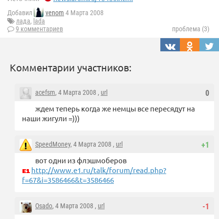
Добавил
venom
4 Марта 2008
лада
,
lada
9 комментариев
проблема (3)
Комментарии участников:
acefsm
, 4 Марта 2008 ,
url
0
ждем теперь когда же немцы все пересядут на
наши жигули =)))
SpeedMoney
, 4 Марта 2008 ,
url
+1
вот одни из флэшмоберов
http://www.e1.ru/talk/forum/read.php?
f=67&i=3586466&t=3586466
Osado
, 4 Марта 2008 ,
url
-1