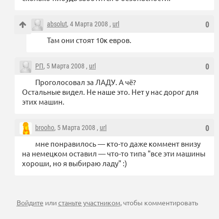
absolut
, 4 Марта 2008 ,
url
0
Там они стоят 10к евров.
РП
, 5 Марта 2008 ,
url
0
Проголосовал за ЛАДУ. А чё?
Остальные видел. Не наше это. Нет у нас дорог для
этих машин.
brooho
, 5 Марта 2008 ,
url
0
мне понравилось — кто-то даже коммент внизу
на немецком оставил — что-то типа "все эти машины
хороши, но я выбираю ладу" :)
Войдите
или
станьте участником
, чтобы комментировать