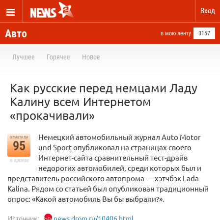
Вход
Авто
в мою ленту
3157
Лучшее
Горячее
Новое
Как русские перед немцами Ладу
Калину всем Интернетом
«прокачивали»
Немецкий автомобильный журнал Auto Motor
отметили
95
und Sport опубликовал на страницах своего
Интернет-сайта сравнительный тест-драйв
в архиве
недорогих автомобилей, среди которых был и
представитель российского автопрома — хэтчбэк Lada
Kalina. Рядом со статьей был опубликован традиционный
опрос: «Какой автомобиль Вы бы выбрали?».
Источник:
news.drom.ru/10406.html