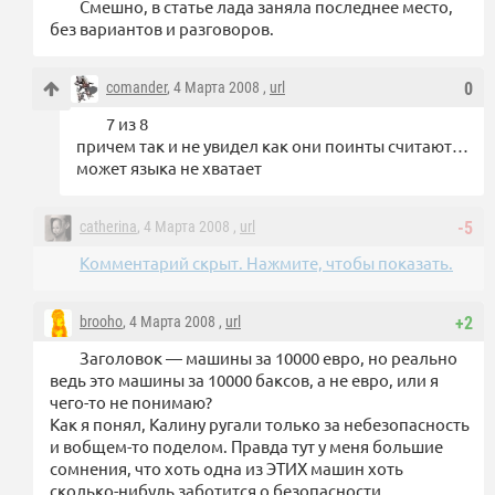
Смешно, в статье лада заняла последнее место,
без вариантов и разговоров.
comander
, 4 Марта 2008 ,
url
0
7 из 8
причем так и не увидел как они поинты считают…
может языка не хватает
catherina
, 4 Марта 2008 ,
url
-5
Комментарий скрыт. Нажмите, чтобы показать.
brooho
, 4 Марта 2008 ,
url
+2
Заголовок — машины за 10000 евро, но реально
ведь это машины за 10000 баксов, а не евро, или я
чего-то не понимаю?
Как я понял, Калину ругали только за небезопасность
и вобщем-то поделом. Правда тут у меня большие
сомнения, что хоть одна из ЭТИХ машин хоть
сколько-нибудь заботится о безопасности.