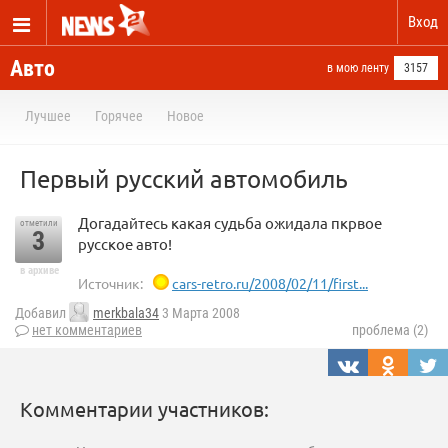
Вход
Авто
в мою ленту
3157
Лучшее
Горячее
Новое
Первый русский автомобиль
Догадайтесь какая судьба ожидала пкрвое
отметили
3
русское авто!
в архиве
Источник:
cars-retro.ru/2008/02/11/first...
Добавил
merkbala34
3 Марта 2008
нет комментариев
проблема (2)
Комментарии участников: