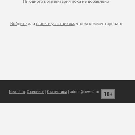
Ни одного комментария пока не добавлено
Войдите
или
станьте участником
, чтобы комментировать
News2.ru
:
О сервисе
|
Статистика
| admin@news2.ru
18+