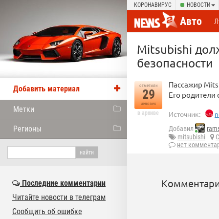
КОРОНАВИРУС
НОВОСТИ
Авто
Л
Mitsubishi до
безопасности
Пассажир Mits
отметили
Добавить материал
29
Его родители 
человек
Метки
в архиве
Источник:
n
Регионы
Добавил
rams
mitsubishi
нет коммента
Комментари
Последние комментарии
Читайте новости в телеграм
Сообщить об ошибке