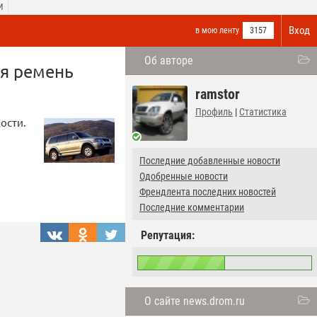
И
Вход
в мою ленту
3157
Об авторе
ся ремень
ramstor
Профиль
|
Статистика
ости.
Последние добавленные новости
Одобренные новости
Френдлента последних новостей
Последние комментарии
Репутация:
О сайте news.drom.ru