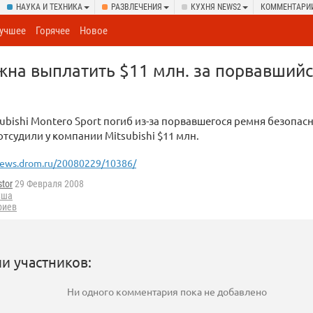
НАУКА И ТЕХНИКА
РАЗВЛЕЧЕНИЯ
КУХНЯ NEWS2
КОММЕНТАРИ
учшее
Горячее
Новое
лжна выплатить $11 млн. за порвавший
ubishi Montero Sport погиб из-за порвавшегося ремня безопасн
отсудили у компании Mitsubishi $11 млн.
ews.drom.ru/20080229/10386/
tor
29 Февраля 2008
Сша
риев
и участников:
Ни одного комментария пока не добавлено