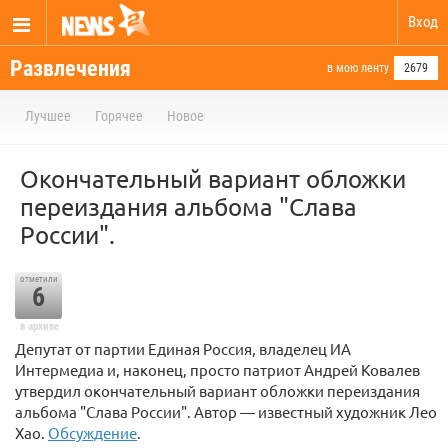
Вход
Развлечения
в мою ленту
2679
Лучшее
Горячее
Новое
Окончательный вариант обложки
переиздания альбома "Слава
России".
отметили
6
в архиве
Депутат от партии Единая Россия, владелец ИА
Интермедиа и, наконец, просто патриот Андрей Ковалев
утвердил окончательный вариант обложки переиздания
альбома "Слава России". Автор — известный художник Лео
Хао.
Обсуждение
.