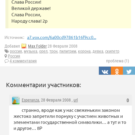
Слава России!
Великой державе!
Слава России,
Народу слава! 2р
Источник:
a7.vox.com/6a00cd97861b16f9cc0...
Добавил
Max Folder
28 Февраля 2008
россия
,
музыка
,
орел
,
трон
,
пилигрим
,
корона
,
девка
,
скипетр
Россия
4 комментария
проблема (1)
Комментарии участников:
Esperanza
, 28 Февраля 2008 ,
url
0
странно, вроде как у нас свеженьким законом
жестоко запретили порнуху с участием животных и
элементами государственной символики… а тут и то
и другое… 8Р