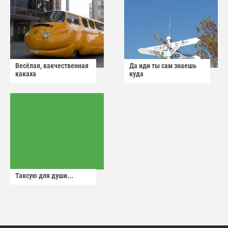
Весёлая, какчественная
Да иди ты сам знаешь
какаха
куда
Таксую для души...