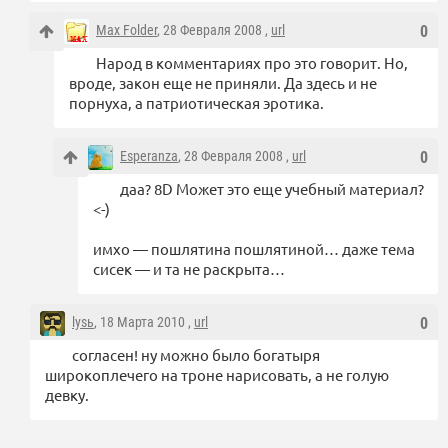
Max Folder
, 28 Февраля 2008 ,
url
0
Народ в комментариях про это говорит. Но,
вроде, закон еще не приняли. Да здесь и не
порнуха, а патриотическая эротика.
Esperanza
, 28 Февраля 2008 ,
url
0
даа? 8D Может это еще учебный материал?
<-)
имхо — пошлятина пошлятиной… даже тема
сисек — и та не раскрыта…
lysь
, 18 Марта 2010 ,
url
0
согласен! ну можно было богатыря
широкоплечего на троне нарисовать, а не голую
девку.