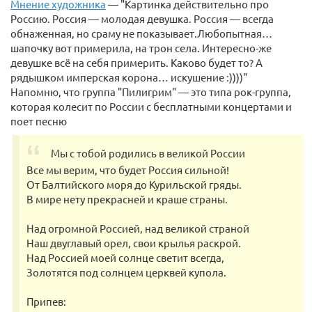
Мнение художника
— "Картинка действительно про
Россию. Россия — молодая девушка. Россия — всегда
обнаженная, но сраму не показывает.Любопытная…
шапочку вот примерила, на трон села. Интересно-же
девушке всё на себя примерить. Каково будет то? А
рядышком имперская корона… искушение :))))"
Напомню, что группа "Пилигрим" — это типа рок-группа,
которая колесит по России с бесплатными концертами и
поет песню
Мы с тобой родились в великой России
Все мы верим, что будет Россия сильной!
От Балтийского моря до Курильской гряды.
В мире нету прекрасней и краше страны.
Над огромной Россией, над великой страной
Наш двуглавый орел, свои крылья раскрой.
Над Россией моей солнце светит всегда,
Золотятся под солнцем церквей купола.
Припев: