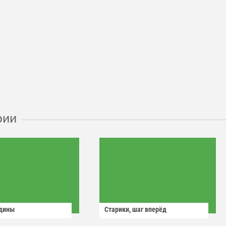
рии
одины
Старики, шаг вперёд