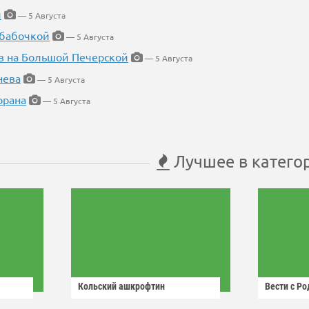
й
— 5 Августа
 бабочкой
— 5 Августа
в на Большой Печерской
— 5 Августа
нева
— 5 Августа
орана
— 5 Августа
Лучшее в катего
Кольский ашкрофтин
Вести с Р