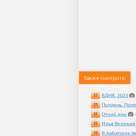
Также смотрите:
ВДНХ, 2023
25
Полдень. Пол
25
Отчий дом
25
—
Илья Великий
25
В Арбатских п
25