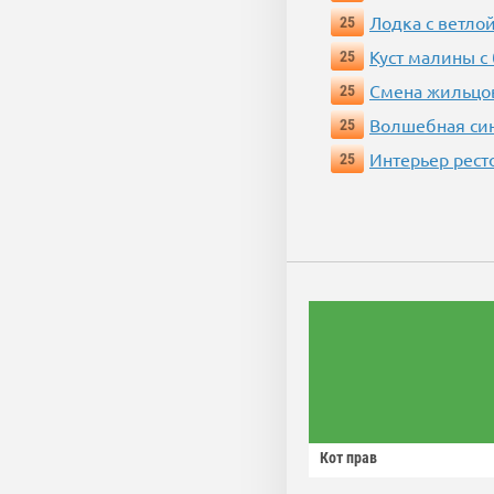
Лодка с ветло
25
Куст малины с
25
Смена жильцо
25
Волшебная си
25
Интерьер рест
25
Кот прав