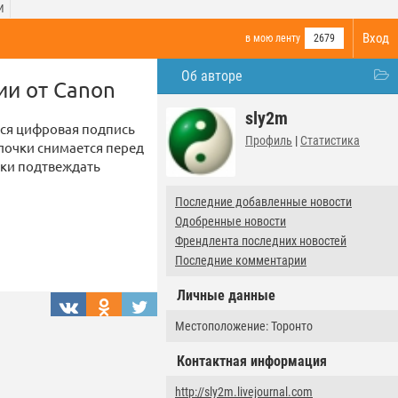
И
Вход
в мою ленту
2679
Об авторе
ии от Canon
sly2m
тся цифровая подпись
Профиль
|
Статистика
лочки снимается перед
ски подтвеждать
Последние добавленные новости
Одобренные новости
Френдлента последних новостей
Последние комментарии
Личные данные
Местоположение: Торонто
Контактная информация
http://sly2m.livejournal.com