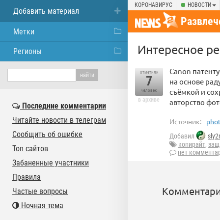
КОРОНАВИРУС
НОВОСТИ
Добавить материал
Развлеч
Метки
Интересное ре
Регионы
Canon патент
отметили
7
на основе рад
съёмкой и сох
человек
в архиве
авторство фот
Последние комментарии
Читайте новости в телеграм
Источник:
phot
Сообщить об ошибке
Добавил
sly
копирайт
,
защ
Топ сайтов
нет коммента
Забаненные участники
Правила
Комментари
Частые вопросы
Ночная тема