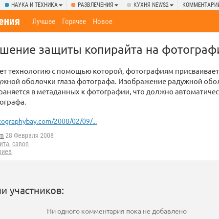
НАУКА И ТЕХНИКА
РАЗВЛЕЧЕНИЯ
КУХНЯ NEWS2
КОММЕНТАРИ
ения
Лучшее
Горячее
Новое
шение защиты копирайта на фотограф
ует технологию с помощью которой, фотографиям присваивае
ужной оболочки глаза фотографа. Изображение радужной обо
раняется в метаданных к фотографии, что должно автоматиче
ографа.
ographybay.com/2008/02/09/...
2m
28 Февраля 2008
ита
,
canon
риев
и участников:
Ни одного комментария пока не добавлено