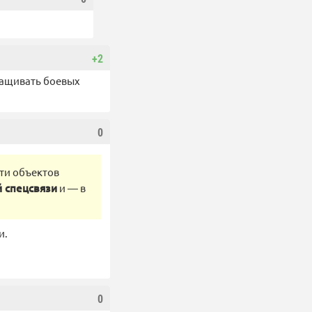
+2
ращивать боевых
0
сти объектов
й спецсвязи
и — в
и.
0