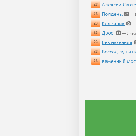
Алексей Савч
23
Полдень.
23
— 3
Келейник
23
— 
Двое.
23
— 3 час
Без названия
23
Восход луны н
23
Каменный мос
23