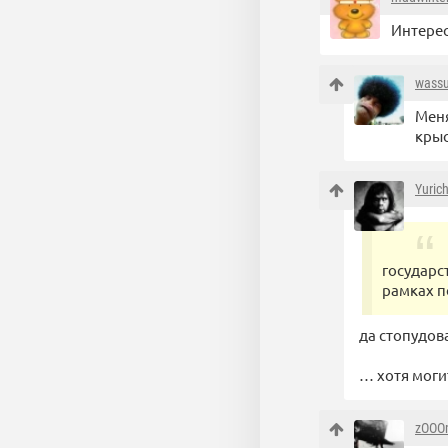
Интерес
wass
Меня
крыс
Yuric
государс
рамках п
да стопудов
… хотя моги
zOOO