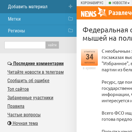
КОРОНАВИРУС
НОВОСТИ
Добавить материал
Развлеч
Метки
Федеральная с
Регионы
мышей на пол
С необычным 
отметили
34
госзаказах вы
"Избранное", в
Последние комментарии
человека
в архиве
партии из бе
Читайте новости в телеграм
Сообщить об ошибке
Ресурс, где п
государственн
Топ сайтов
информации, 
Забаненные участники
интересуется 
Правила
Всего ФСО ище
Частые вопросы
готова предло
Ночная тема
Попытка узнат