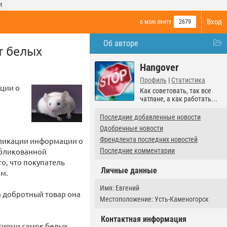
И
Вход
в мою ленту
2679
Об авторе
т белых
Hangover
Профиль
|
Статистика
ции о
Как советовать, так все
чатлане, а как работать...
Последние добавленные новости
Одобренные новости
Френдлента последних новостей
бликации информации о
убликованной
Последние комментарии
, что покупатель
Личные данные
мм.
Имя: Евгений
За добротный товар она
Местоположение: Усть-Каменогорск
Контактная информация
ртиями самок белых