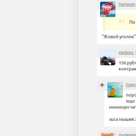
Hangover
По
"Живой уголок"
nwcboss
,
156 руб
контрак
Esper
поро
еще 
минимум чет
зы:a мышек 
madwinte