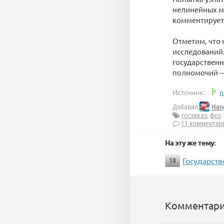
нелинейных мы
комментирует
Отметим, что
исследований.
государственн
полномочий — 
Источник:
n
Добавил
Han
госзаказ
,
фсо
11 комментар
На эту же тему:
Государст
18
Комментари