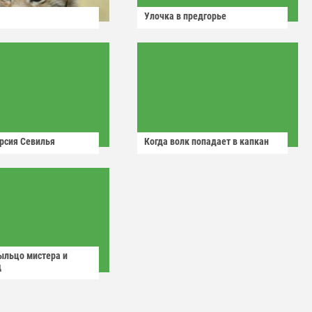
Улочка в предгорье
рсия Севилья
Когда волк попадает в капкан
ыльцо мистера и
д