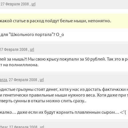
, 27 Февраля 2008 ,
url
 какой статье в расход пойдут белые мыши, непонятно.
 для "Школьного портала"? О_о
 27 Февраля 2008 ,
url
лей за мышь?! Мы свою крысу покупали за 50 рублей. Так это в р
т на полмиллиона.
anza
, 27 Февраля 2008 ,
url
дистые грызуны стоят денег, хотя у нас из достать фактичкски 
и генетически правильные мыши нужного веса. Хотя даже при 
верть суммы в откаты можно слить сразу..
жалко… даже если их будут кормить плавленным сыром… <:'(
rbear
, 27 Февраля 2008 ,
url