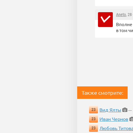
Aneto
, 28
Вполне 
в том ч
Также смотрите:
Вид Ялты
23
— 3
Иван Чернов
23
Любовь Титов
23