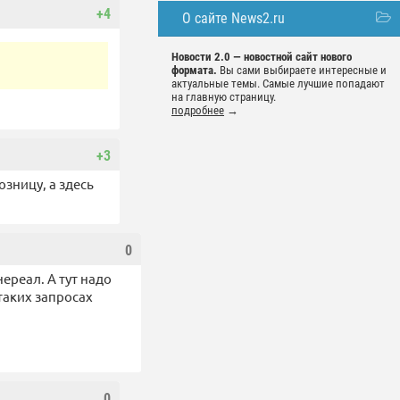
+4
О сайте News2.ru
Новости 2.0 — новостной сайт нового
формата.
Вы сами выбираете интересные и
актуальные темы. Самые лучшие попадают
на главную страницу.
подробнее
→
+3
озницу, а здесь
0
нереал. А тут надо
таких запросах
0