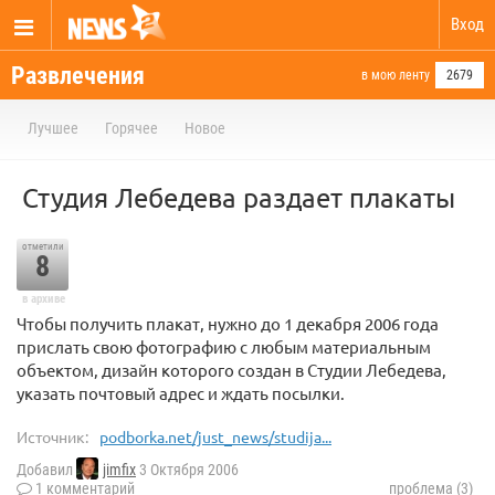
Вход
Развлечения
в мою ленту
2679
Лучшее
Горячее
Новое
Студия Лебедева раздает плакаты
отметили
8
в архиве
Чтобы получить плакат, нужно до 1 декабря 2006 года
прислать свою фотографию с любым материальным
объектом, дизайн которого создан в Студии Лебедева,
указать почтовый адрес и ждать посылки.
Источник:
podborka.net/just_news/studija...
Добавил
jimfix
3 Октября 2006
1 комментарий
проблема (3)